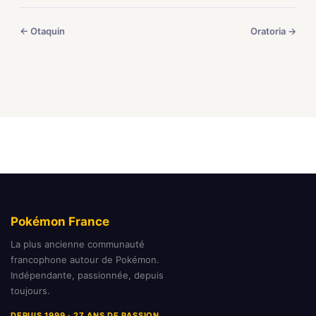
← Otaquin
Oratoria →
Pokémon France
La plus ancienne communauté
francophone autour de Pokémon.
Indépendante, passionnée, depuis
toujours.
DEPUIS 1999 · 27 ANS DE PASSION