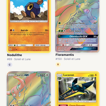
Floramantis
Nodulithe
#150 · Soleil et Lune
#69 · Soleil et Lune
R
C