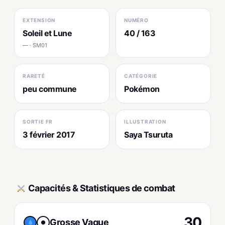
EXTENSION
NUMÉRO
Soleil et Lune
40 / 163
— · SM01
RARETÉ
CATÉGORIE
peu commune
Pokémon
SORTIE FR
ILLUSTRATION
3 février 2017
Saya Tsuruta
Capacités & Statistiques de combat
30
Grosse Vague
●