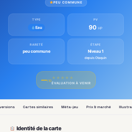
PEU COMMUNE
TYPE
PV
90
Eau
HP
RARETÉ
ÉTAPE
peu commune
Niveau 1
depuis Otaquin
★
★
★
★
★
—
/10
ÉVALUATION À VENIR
versions
Cartes similaires
Méta-jeu
Prix & marché
Illustr
Identité de la carte