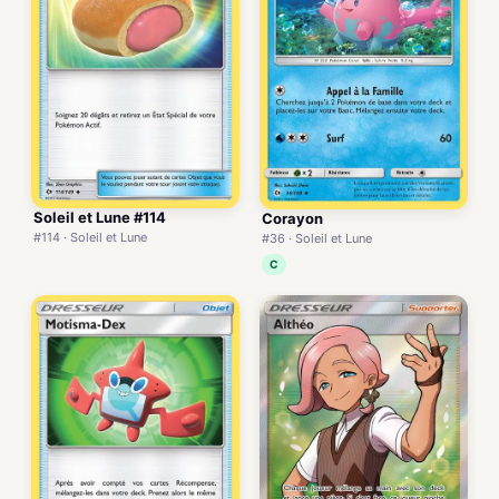
Soleil et Lune #114
Corayon
#114 · Soleil et Lune
#36 · Soleil et Lune
C