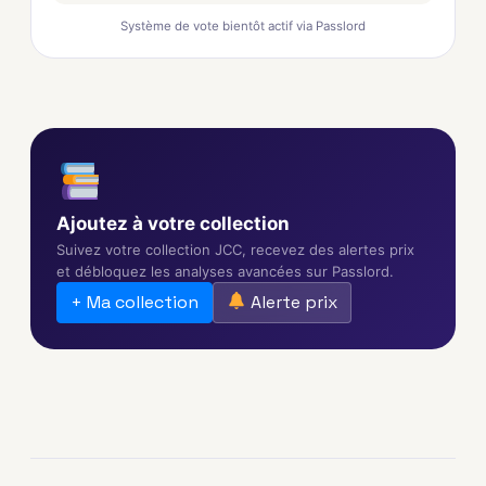
Système de vote bientôt actif via Passlord
Ajoutez à votre collection
Suivez votre collection JCC, recevez des alertes prix
et débloquez les analyses avancées sur Passlord.
+ Ma collection
Alerte prix