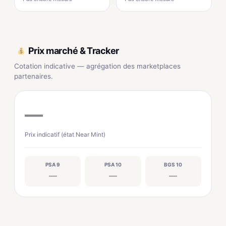
Prix marché & Tracker
Cotation indicative — agrégation des marketplaces
partenaires.
—
Prix indicatif (état Near Mint)
PSA 9
PSA 10
BGS 10
—
—
—