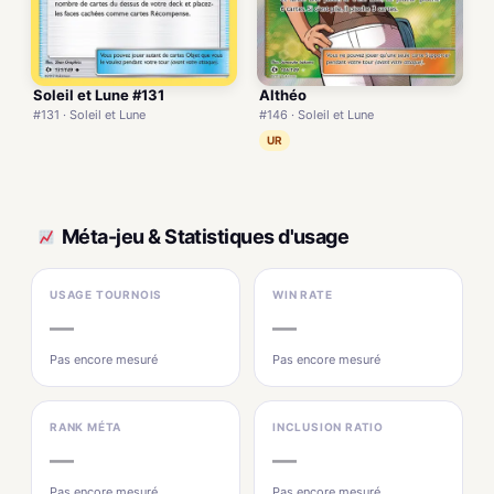
Soleil et Lune #131
Althéo
#131 · Soleil et Lune
#146 · Soleil et Lune
UR
Méta-jeu & Statistiques d'usage
USAGE TOURNOIS
WIN RATE
—
—
Pas encore mesuré
Pas encore mesuré
RANK MÉTA
INCLUSION RATIO
—
—
Pas encore mesuré
Pas encore mesuré