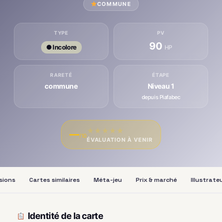
COMMUNE
TYPE
PV
90
● Incolore
HP
RARETÉ
ÉTAPE
commune
Niveau 1
depuis Piafabec
★
★
★
★
★
—
/10
ÉVALUATION À VENIR
sions
Cartes similaires
Méta-jeu
Prix & marché
Illustrate
Identité de la carte