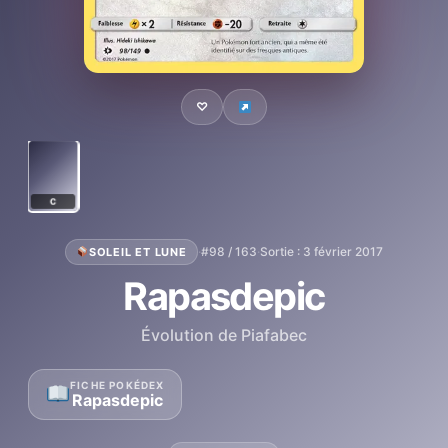
♡
C
·
#98 / 163
·
Sortie : 3 février 2017
SOLEIL ET LUNE
Rapasdepic
Évolution de Piafabec
FICHE POKÉDEX
Rapasdepic