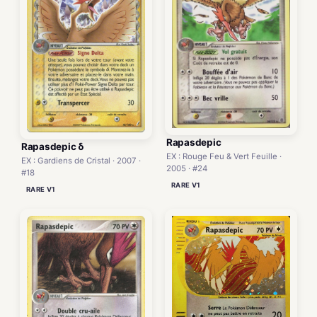
Rapasdepic
Rapasdepic δ
EX : Rouge Feu & Vert Feuille ·
EX : Gardiens de Cristal · 2007 ·
2005 · #24
#18
RARE V1
RARE V1