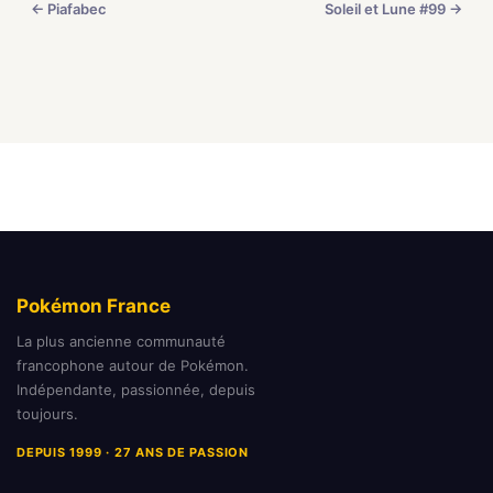
← Piafabec
Soleil et Lune #99 →
Pokémon France
La plus ancienne communauté
francophone autour de Pokémon.
Indépendante, passionnée, depuis
toujours.
DEPUIS 1999 · 27 ANS DE PASSION