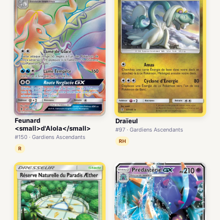
Feunard
Draïeul
<small>d'Alola</small>
#97 · Gardiens Ascendants
#150 · Gardiens Ascendants
RH
R