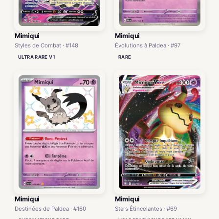
Mimiqui
Mimiqui
Évolutions à Paldea · #97
Styles de Combat · #148
RARE
ULTRA RARE V1
Mimiqui
Mimiqui
Destinées de Paldea · #160
Stars Étincelantes · #69