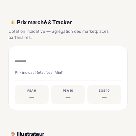
Prix marché & Tracker
Cotation indicative — agrégation des marketplaces
partenaires.
—
Prix indicatif (état Near Mint)
PSA 9
PSA 10
BGS 10
—
—
—
Illustrateur