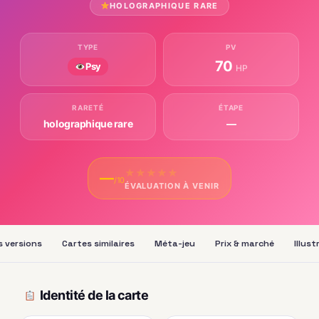
HOLOGRAPHIQUE RARE
TYPE
PV
70
Psy
HP
RARETÉ
ÉTAPE
holographique rare
—
★
★
★
★
★
—
/10
ÉVALUATION À VENIR
s versions
Cartes similaires
Méta-jeu
Prix & marché
Illus
Identité de la carte