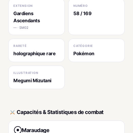
EXTENSION
NUMÉRO
Gardiens
58 / 169
Ascendants
— · SM02
RARETÉ
CATÉGORIE
holographique rare
Pokémon
ILLUSTRATION
Megumi Mizutani
Capacités & Statistiques de combat
Maraudage
●