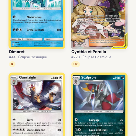
Cynthia et Percila
Dimoret
#228 · Éclipse Cosmique
#44 · Éclipse Cosmique
UR
R