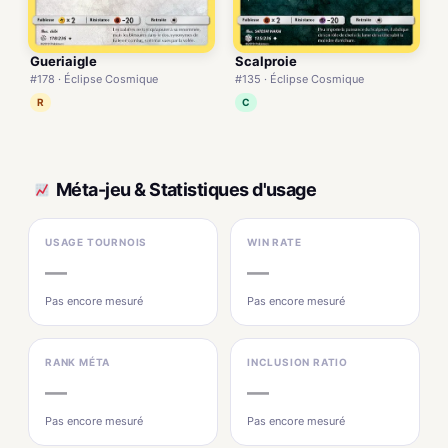
Gueriaigle
Scalproie
#178 · Éclipse Cosmique
#135 · Éclipse Cosmique
R
C
Méta-jeu & Statistiques d'usage
USAGE TOURNOIS
WIN RATE
—
—
Pas encore mesuré
Pas encore mesuré
RANK MÉTA
INCLUSION RATIO
—
—
Pas encore mesuré
Pas encore mesuré