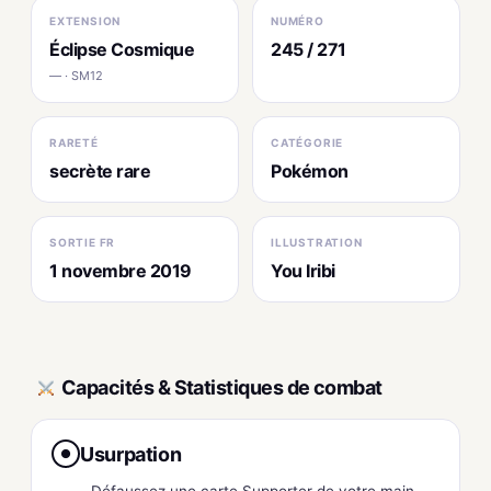
EXTENSION
NUMÉRO
Éclipse Cosmique
245 / 271
— · SM12
RARETÉ
CATÉGORIE
secrète rare
Pokémon
SORTIE FR
ILLUSTRATION
1 novembre 2019
You Iribi
Capacités & Statistiques de combat
Usurpation
●
Défaussez une carte Supporter de votre main.