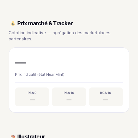
Prix marché & Tracker
Cotation indicative — agrégation des marketplaces
partenaires.
—
Prix indicatif (état Near Mint)
PSA 9
PSA 10
BGS 10
—
—
—
Illustrateur