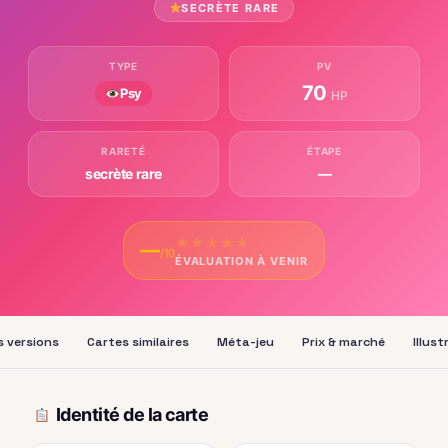
SECRÈTE RARE
TYPE
PV
70
Psy
HP
RARETÉ
ÉTAPE
secrète rare
—
★
★
★
★
★
—
/10
ÉVALUATION À VENIR
s versions
Cartes similaires
Méta-jeu
Prix & marché
Illus
Identité de la carte