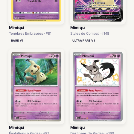
Mimiqui
Mimiqui
Ténèbres Embrasées · #81
Styles de Combat · #148
RARE V1
ULTRA RARE V1
Mimiqui
Mimiqui
Évolutions à Paldea · #97
Destinées de Paldea · #160