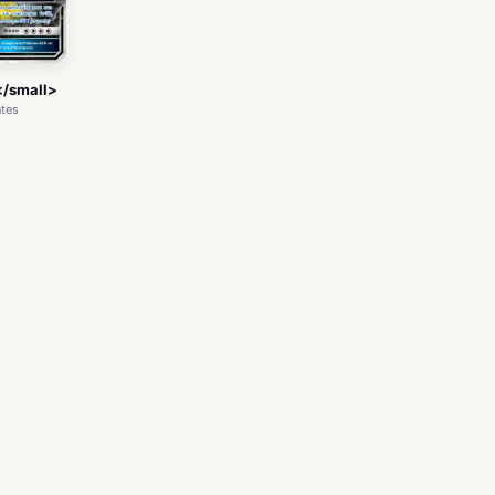
</small>
ntes