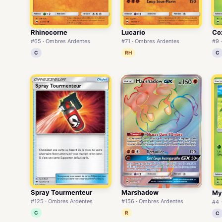
Rhinocorne
Lucario
Co
#65 · Ombres Ardentes
#71 · Ombres Ardentes
#9 
C
RH
C
Spray Tourmenteur
Marshadow
My
#125 · Ombres Ardentes
#156 · Ombres Ardentes
#4 
C
R
C