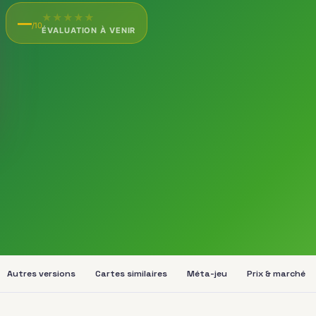
★
★
★
★
★
—
/10
ÉVALUATION À VENIR
Autres versions
Cartes similaires
Méta-jeu
Prix & marché