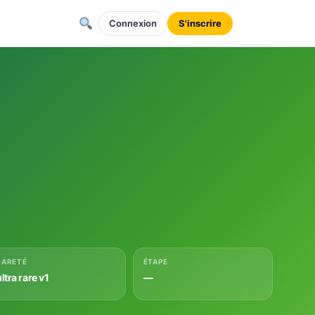
Connexion
S'inscrire
RARETÉ
ÉTAPE
ltra rare v1
—