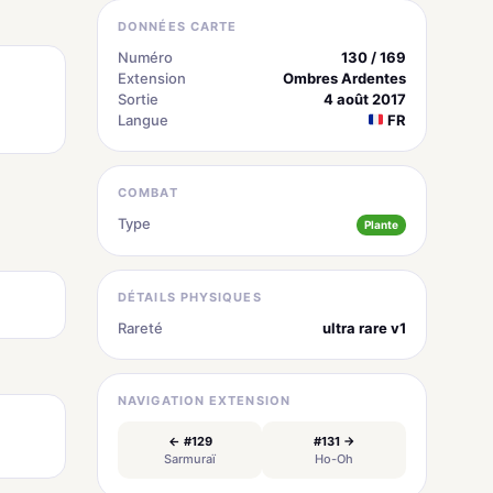
DONNÉES CARTE
Numéro
130 / 169
Extension
Ombres Ardentes
Sortie
4 août 2017
Langue
FR
COMBAT
Type
Plante
DÉTAILS PHYSIQUES
Rareté
ultra rare v1
NAVIGATION EXTENSION
← #129
#131 →
Sarmuraï
Ho-Oh