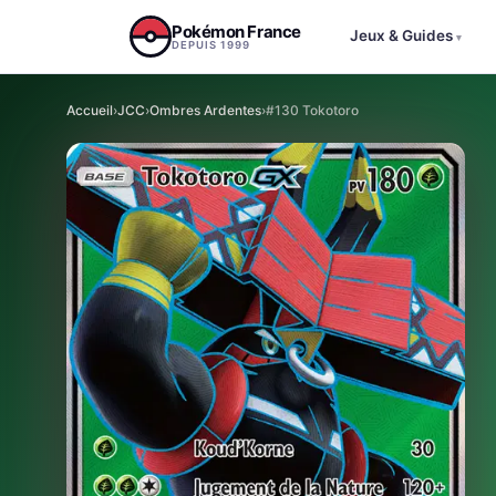
Aller au contenu
Pokémon France
Jeux & Guides
▾
DEPUIS 1999
Accueil
›
JCC
›
Ombres Ardentes
›
#130 Tokotoro