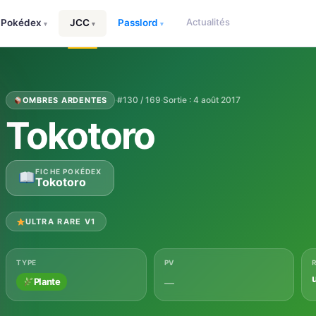
Actualités
Pokédex
JCC
Passlord
▾
▾
▾
·
#130 / 169
·
Sortie : 4 août 2017
OMBRES ARDENTES
Tokotoro
FICHE POKÉDEX
Tokotoro
ULTRA RARE V1
TYPE
PV
u
Plante
—