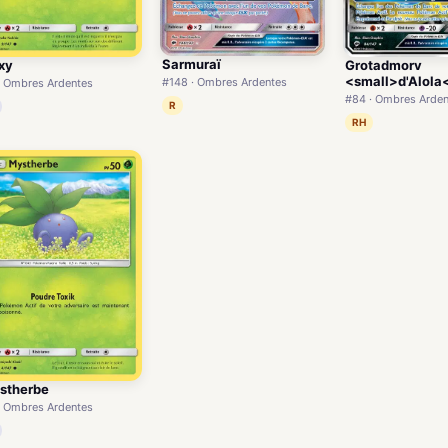
Sarmuraï
xy
Grotadmorv
<small>d'Alola
#148 · Ombres Ardentes
· Ombres Ardentes
#84 · Ombres Arde
R
RH
stherbe
· Ombres Ardentes