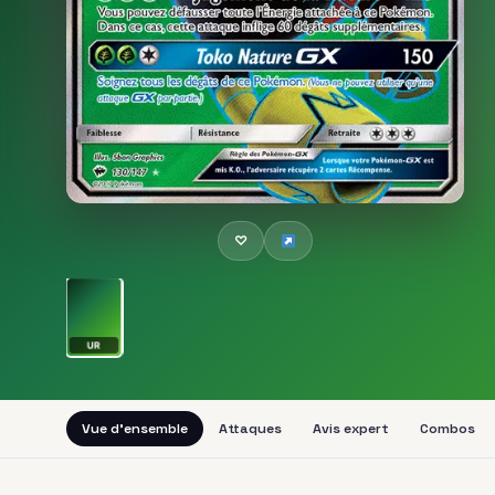
♡
UR
Vue d'ensemble
Attaques
Avis expert
Combos