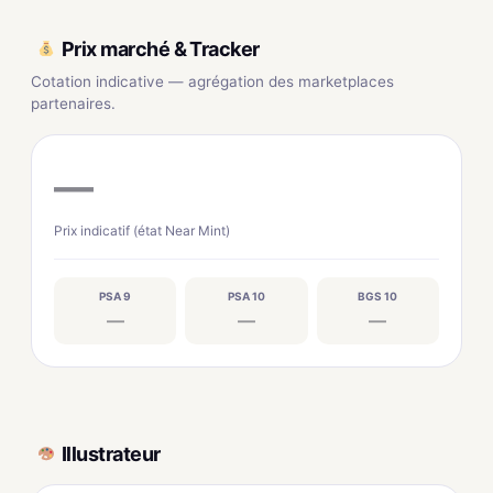
Prix marché & Tracker
Cotation indicative — agrégation des marketplaces
partenaires.
—
Prix indicatif (état Near Mint)
PSA 9
PSA 10
BGS 10
—
—
—
Illustrateur