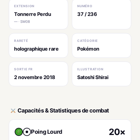
EXTENSION
NUMÉRO
Tonnerre Perdu
37 / 236
— · SM08
RARETÉ
CATÉGORIE
holographique rare
Pokémon
SORTIE FR
ILLUSTRATION
2 novembre 2018
Satoshi Shirai
Capacités & Statistiques de combat
20×
Poing Lourd
●