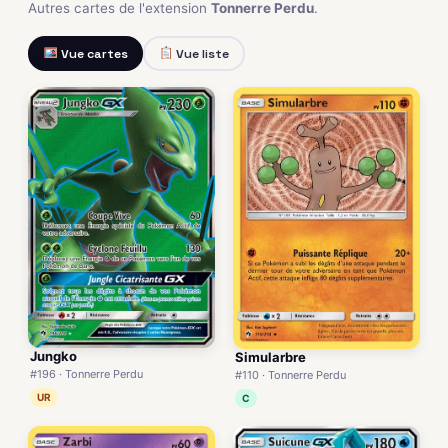
Autres cartes de l'extension
Tonnerre Perdu
.
Vue cartes
Vue liste
Jungko
Simularbre
#196 · Tonnerre Perdu
#110 · Tonnerre Perdu
UR
C