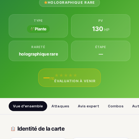
HOLOGRAPHIQUE RARE
TYPE
PV
130
Plante
HP
RARETÉ
ÉTAPE
holographique rare
—
★
★
★
★
★
—
/10
ÉVALUATION À VENIR
Vue d'ensemble
Attaques
Avis expert
Combos
Aut
Identité de la carte