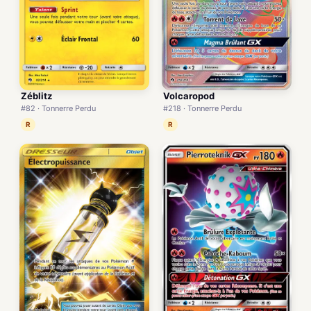
Volcaropod
Zéblitz
#218 · Tonnerre Perdu
#82 · Tonnerre Perdu
R
R