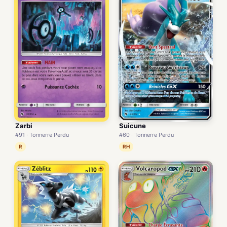
Zarbi
Suicune
#91 · Tonnerre Perdu
#60 · Tonnerre Perdu
R
RH