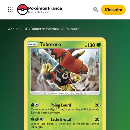
Aller au contenu
Pokémon France
S'inscrire
DEPUIS 1999
Accueil
›
JCC
›
Tonnerre Perdu
›
#37 Tokotoro