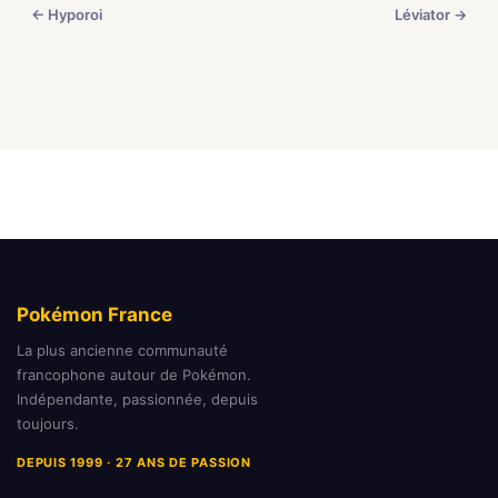
← Hyporoi
Léviator →
Pokémon France
La plus ancienne communauté
francophone autour de Pokémon.
Indépendante, passionnée, depuis
toujours.
DEPUIS 1999 · 27 ANS DE PASSION