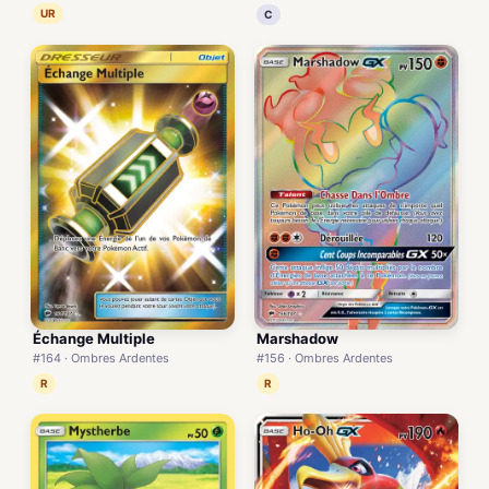
UR
C
Échange Multiple
Marshadow
#164 · Ombres Ardentes
#156 · Ombres Ardentes
R
R