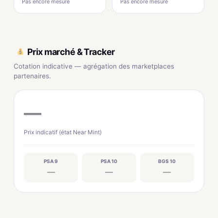
Pas encore mesuré
Pas encore mesuré
Prix marché & Tracker
Cotation indicative — agrégation des marketplaces
partenaires.
—
Prix indicatif (état Near Mint)
PSA 9
PSA 10
BGS 10
—
—
—