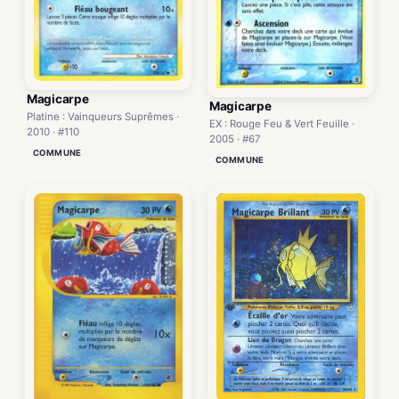
Magicarpe
Magicarpe
Platine : Vainqueurs Suprêmes ·
EX : Rouge Feu & Vert Feuille ·
2010 · #110
2005 · #67
COMMUNE
COMMUNE