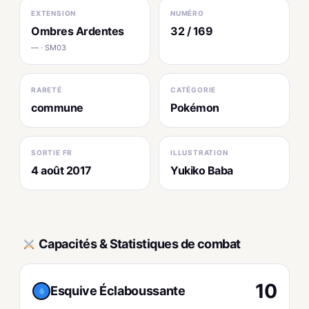
EXTENSION
NUMÉRO
Ombres Ardentes
32 / 169
— · SM03
RARETÉ
CATÉGORIE
commune
Pokémon
SORTIE FR
ILLUSTRATION
4 août 2017
Yukiko Baba
Capacités & Statistiques de combat
10
Esquive Éclaboussante