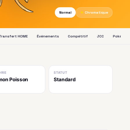
Normal
★
Chromatique
Transfert HOME
Événements
Compétitif
JCC
Pokédex
RIE
STATUT
mon Poisson
Standard