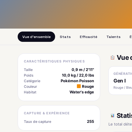
Vue d'ensemble
Stats
Efficacité
Talents
É
Vue 
CARACTÉRISTIQUES PHYSIQUES
0,9 m / 2'11"
Taille
GÉNÉRATI
10,0 kg / 22,0 lbs
Poids
Gen I
Pokémon Poisson
Catégorie
Rouge
Couleur
Rouge / Bleu
Water's edge
Habitat
CAPTURE & EXPÉRIENCE
Stati
255
Taux de capture
Le total dét