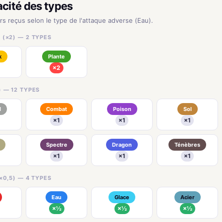
acité des types
urs reçus selon le type de l'attaque adverse (Eau).
 (×2) — 2 TYPES
k
Plante
×2
) — 12 TYPES
l
Combat
Poison
Sol
×1
×1
×1
Spectre
Dragon
Ténèbres
×1
×1
×1
×0,5) — 4 TYPES
Eau
Glace
Acier
×½
×½
×½