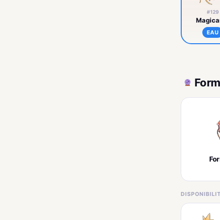
#129
Magica
EAU
Form
Fo
DISPONIBIL