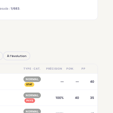
asuda :
1/683
.
À l'évolution
TYPE · CAT.
PRÉCISION
POW.
PP
NORMAL
—
—
40
STAT
NORMAL
100%
40
35
PHYS
NORMAL