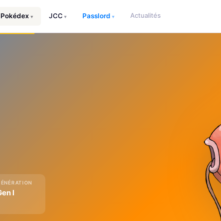
Actualités
Pokédex
JCC
Passlord
▾
▾
▾
GÉNÉRATION
Gen I