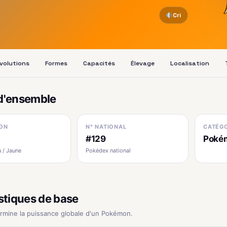
Cri
volutions
Formes
Capacités
Élevage
Localisation
d'ensemble
ON
N° NATIONAL
CATÉGO
#129
Poké
 / Jaune
Pokédex national
stiques de base
ermine la puissance globale d'un Pokémon.