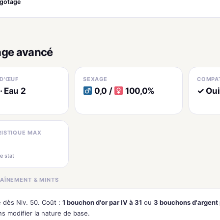
igotage
age avancé
D'ŒUF
SEXAGE
COMPAT
· Eau 2
0,0 /
100,0%
✓ Oui
ISTIQUE MAX
e stat
AÎNEMENT & MINTS
e dès Niv. 50. Coût :
1 bouchon d'or par IV à 31
ou
3 bouchons d'argent 
ns modifier la nature de base.