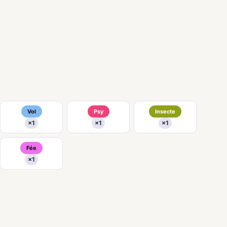
Vol
Psy
Insecte
×1
×1
×1
Fée
×1