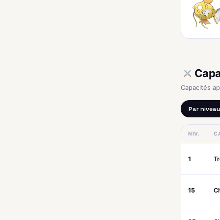
Capa
Capacités a
Par nivea
NIV.
C
1
T
15
C