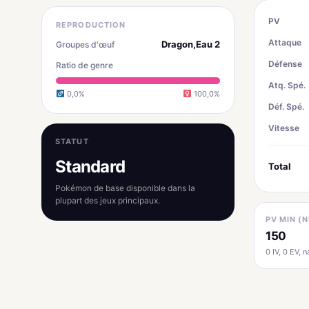
PV
REPRODUCTION
Attaque
Dragon,Eau 2
Groupes d'œuf
Défense
Ratio de genre
Atq. Spé.
0,0%
100,0%
Déf. Spé.
Vitesse
STATUT
Standard
Total
Pokémon de base disponible dans la
plupart des jeux principaux.
PV MIN (N
150
0 IV, 0 EV, na