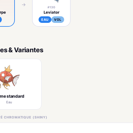
→
#130
rpe
Leviator
EAU
VOL
es & Variantes
rme standard
Eau
ITÉ CHROMATIQUE (SHINY)