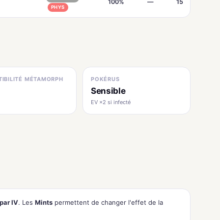
100%
—
15
PHYS
IBILITÉ MÉTAMORPH
POKÉRUS
Sensible
EV ×2 si infecté
par IV
. Les
Mints
permettent de changer l'effet de la