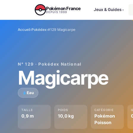
Aller au contenu
Pokémon France
Jeux & Guides
▾
DEPUIS 1999
Accueil
›
Pokédex
›
#129 Magicarpe
N° 129 · Pokédex National
Magicarpe
Eau
TAILLE
POIDS
CATÉGORIE
0,9 m
10,0 kg
Pokémon
Poisson