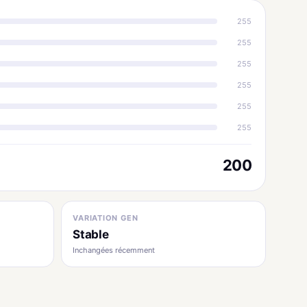
255
255
255
255
255
255
200
VARIATION GEN
Stable
Inchangées récemment