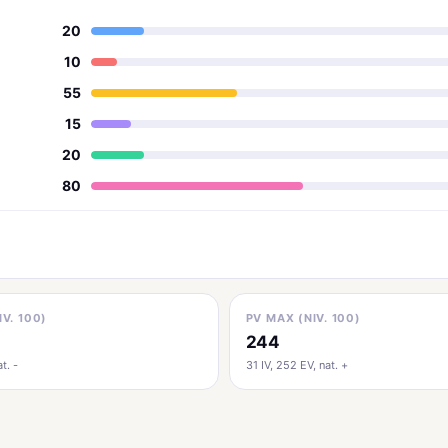
20
10
55
15
20
80
IV. 100)
PV MAX (NIV. 100)
244
t. -
31 IV, 252 EV, nat. +