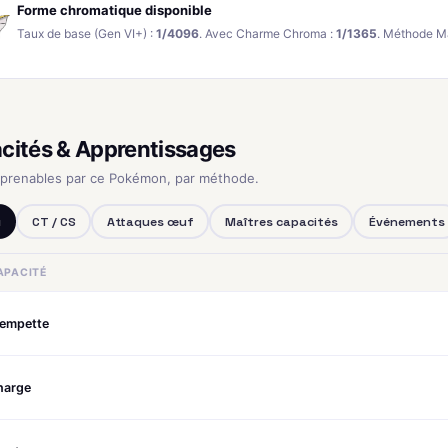
Forme chromatique disponible
Taux de base (Gen VI+) :
1/4096
. Avec Charme Chroma :
1/1365
. Méthode M
cités & Apprentissages
pprenables par ce Pokémon, par méthode.
u
CT / CS
Attaques œuf
Maîtres capacités
Événements
APACITÉ
rempette
harge