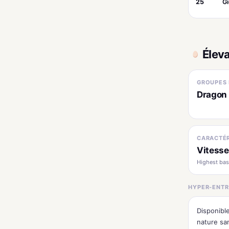
25
G
Élev
GROUPES 
Dragon 
CARACTÉR
Vitesse
Highest bas
HYPER-ENTR
Disponibl
nature sa