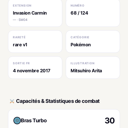
EXTENSION
NUMÉRO
Invasion Carmin
68 / 124
— · SM04
RARETÉ
CATÉGORIE
rare v1
Pokémon
SORTIE FR
ILLUSTRATION
4 novembre 2017
Mitsuhiro Arita
Capacités & Statistiques de combat
30
Bras Turbo