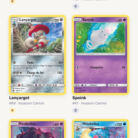
R
C
Lançargot
Spoink
#69 · Invasion Carmin
#41 · Invasion Carmin
R
C