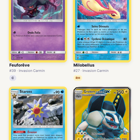
Feuforêve
Milobellus
#39 · Invasion Carmin
#27 · Invasion Carmin
C
RH