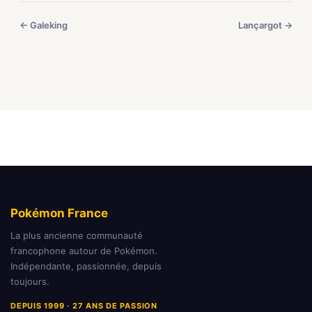
← Galeking
Lançargot →
Pokémon France
La plus ancienne communauté
francophone autour de Pokémon.
Indépendante, passionnée, depuis
toujours.
DEPUIS 1999 · 27 ANS DE PASSION