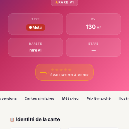
RARE V1
TYPE
PV
130
● Métal
HP
RARETÉ
ÉTAPE
rare v1
—
★
★
★
★
★
—
/10
ÉVALUATION À VENIR
 versions
Cartes similaires
Méta-jeu
Prix & marché
Illust
Identité de la carte