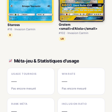
Grolem
Staross
<small>d'Alola</small>
#16 · Invasion Carmin
#102 · Invasion Carmin
R
UR
Méta-jeu & Statistiques d'usage
USAGE TOURNOIS
WIN RATE
—
—
Pas encore mesuré
Pas encore mesuré
RANK MÉTA
INCLUSION RATIO
—
—