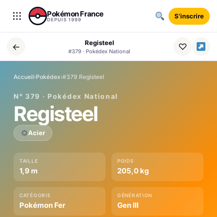
Aller au contenu
Pokémon France
S'inscrire
DEPUIS 1999
Registeel
←
♡
#379 · Pokédex National
Accueil
›
Pokédex
›
#379 Registeel
N° 379 · Pokédex National
Registeel
Acier
TAILLE
POIDS
1,9 m
205,0 kg
CATÉGORIE
GÉNÉRATION
Pokémon Fer
Gen III