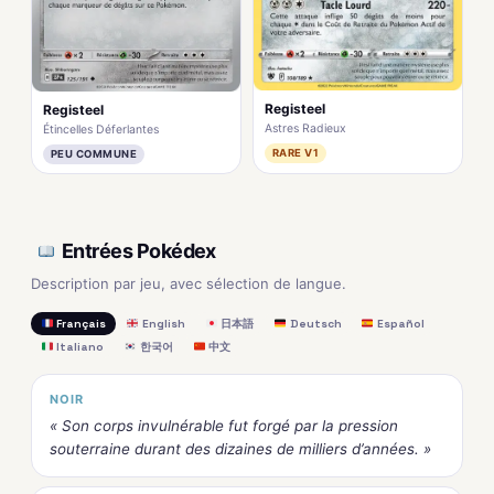
Registeel
Registeel
Astres Radieux
Étincelles Déferlantes
RARE V1
PEU COMMUNE
Entrées Pokédex
Description par jeu, avec sélection de langue.
Français
English
日本語
Deutsch
Español
Italiano
한국어
中文
NOIR
« Son corps invulnérable fut forgé par la pression
souterraine durant des dizaines de milliers d’années. »