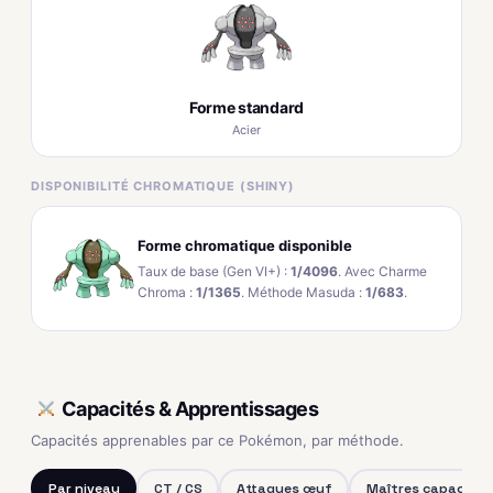
Forme standard
Acier
DISPONIBILITÉ CHROMATIQUE (SHINY)
Forme chromatique disponible
Taux de base (Gen VI+) :
1/4096
. Avec Charme
Chroma :
1/1365
. Méthode Masuda :
1/683
.
Capacités & Apprentissages
Capacités apprenables par ce Pokémon, par méthode.
Par niveau
CT / CS
Attaques œuf
Maîtres capacités