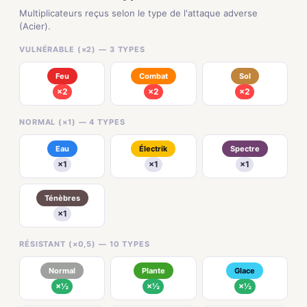
Multiplicateurs reçus selon le type de l'attaque adverse
(Acier).
VULNÉRABLE (×2) — 3 TYPES
Feu
Combat
Sol
×2
×2
×2
NORMAL (×1) — 4 TYPES
Eau
Électrik
Spectre
×1
×1
×1
Ténèbres
×1
RÉSISTANT (×0,5) — 10 TYPES
Normal
Plante
Glace
×½
×½
×½