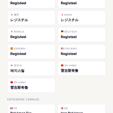
Registeel
Registeel
漢字
KANA
レジスチル
レジスチル
ROMAJI
DEUTSCH
Registeel
Registeel
ESPAÑOL
ITALIANO
Registeel
Registeel
한국어
ZH-HANS
레지스틸
雷吉斯奇鲁
ZH-HANT
雷吉斯奇魯
CATÉGORIE (GENUS)
FR
EN
Pokémon Fer
Iron Pokémon