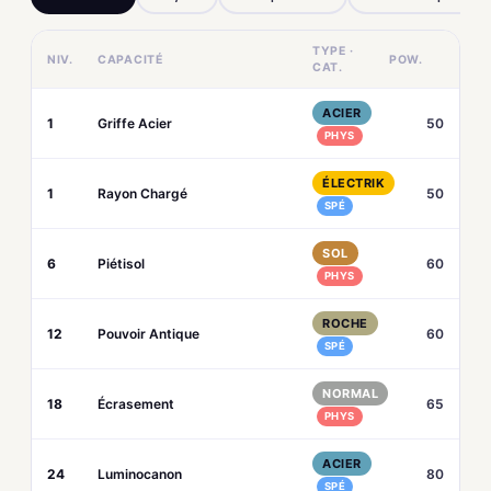
TYPE ·
NIV.
CAPACITÉ
POW.
CAT.
ACIER
1
Griffe Acier
50
PHYS
ÉLECTRIK
1
Rayon Chargé
50
SPÉ
SOL
6
Piétisol
60
PHYS
ROCHE
12
Pouvoir Antique
60
SPÉ
NORMAL
18
Écrasement
65
PHYS
ACIER
24
Luminocanon
80
SPÉ