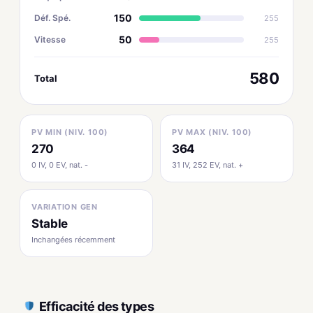
150
Déf. Spé.
255
50
Vitesse
255
580
Total
PV MIN (NIV. 100)
PV MAX (NIV. 100)
270
364
0 IV, 0 EV, nat. -
31 IV, 252 EV, nat. +
VARIATION GEN
Stable
Inchangées récemment
Efficacité des types