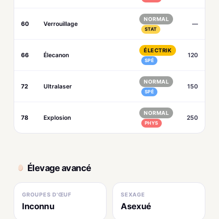
NORMAL
60
Verrouillage
—
STAT
ÉLECTRIK
66
Élecanon
120
SPÉ
NORMAL
72
Ultralaser
150
SPÉ
NORMAL
78
Explosion
250
PHYS
Élevage avancé
GROUPES D'ŒUF
SEXAGE
Inconnu
Asexué