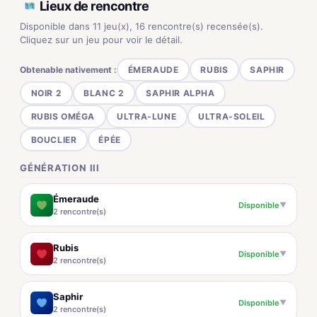
Lieux de rencontre
Disponible dans 11 jeu(x), 16 rencontre(s) recensée(s).
Cliquez sur un jeu pour voir le détail.
Obtenable nativement :
ÉMERAUDE
RUBIS
SAPHIR
NOIR 2
BLANC 2
SAPHIR ALPHA
RUBIS OMÉGA
ULTRA-LUNE
ULTRA-SOLEIL
BOUCLIER
ÉPÉE
GÉNÉRATION III
Émeraude
Disponible
▼
2 rencontre(s)
Rubis
Disponible
▼
2 rencontre(s)
Saphir
Disponible
▼
2 rencontre(s)