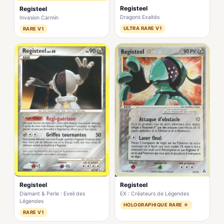
Registeel
Registeel
Dragons Exaltés
Invasion Carmin
ULTRA RARE V1
RARE V1
Registeel
Registeel
EX : Créateurs de Légendes
Diamant & Perle : Eveil des
Légendes
HOLOGRAPHIQUE RARE ☆
RARE V1