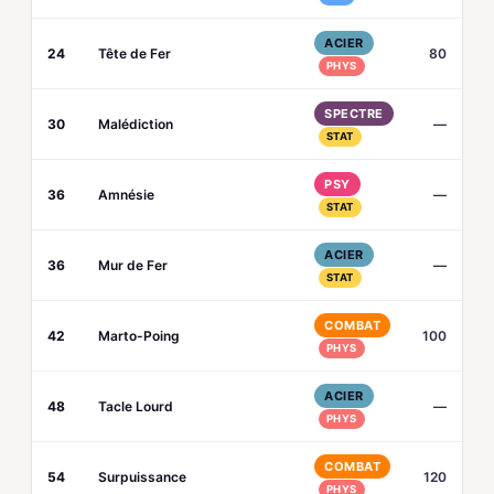
ACIER
24
Tête de Fer
80
PHYS
SPECTRE
30
Malédiction
—
STAT
PSY
36
Amnésie
—
STAT
ACIER
36
Mur de Fer
—
STAT
COMBAT
42
Marto-Poing
100
PHYS
ACIER
48
Tacle Lourd
—
PHYS
COMBAT
54
Surpuissance
120
PHYS