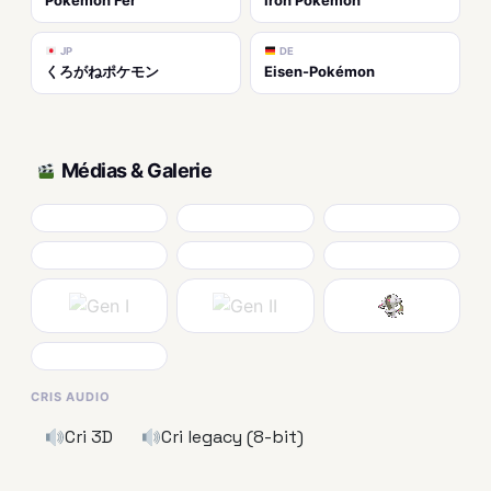
JP
DE
くろがねポケモン
Eisen-Pokémon
Médias & Galerie
CRIS AUDIO
Cri 3D
Cri legacy (8-bit)