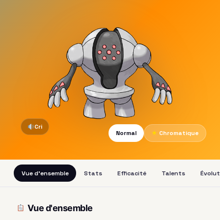
Cri
Normal
★
Chromatique
Vue d'ensemble
Stats
Efficacité
Talents
Évolut
Vue d'ensemble