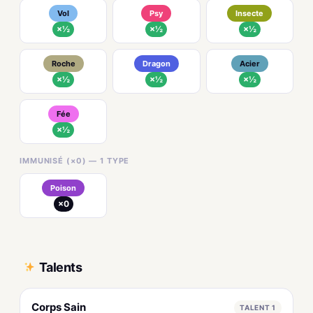
Vol
Psy
Insecte
×½
×½
×½
Roche
Dragon
Acier
×½
×½
×½
Fée
×½
IMMUNISÉ (×0) — 1 TYPE
Poison
×0
Talents
Corps Sain
TALENT 1