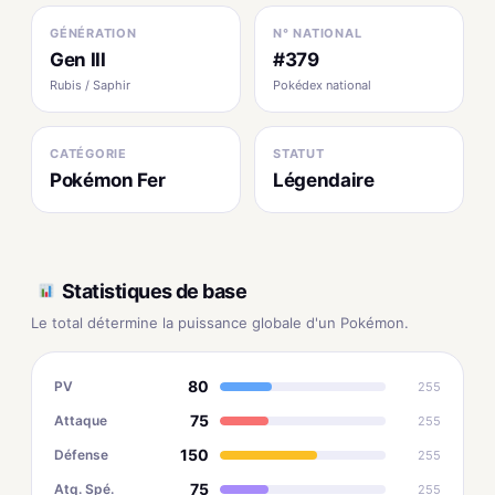
GÉNÉRATION
N° NATIONAL
Gen III
#379
Rubis / Saphir
Pokédex national
CATÉGORIE
STATUT
Pokémon Fer
Légendaire
Statistiques de base
Le total détermine la puissance globale d'un Pokémon.
80
PV
255
75
Attaque
255
150
Défense
255
75
Atq. Spé.
255