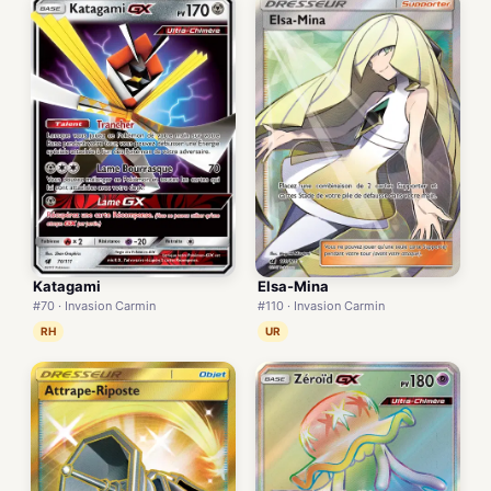
Elsa-Mina
Katagami
#110 · Invasion Carmin
#70 · Invasion Carmin
UR
RH