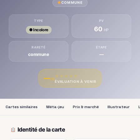
COMMUNE
TYPE
PV
60
● Incolore
HP
RARETÉ
ÉTAPE
commune
—
★
★
★
★
★
—
/10
ÉVALUATION À VENIR
Cartes similaires
Méta-jeu
Prix & marché
Illustrateur
Identité de la carte