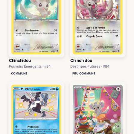
Chinchidou
Chinchidou
Pouvoirs Émergents · #84
Destinées Futures · #84
COMMUNE
PEU COMMUNE