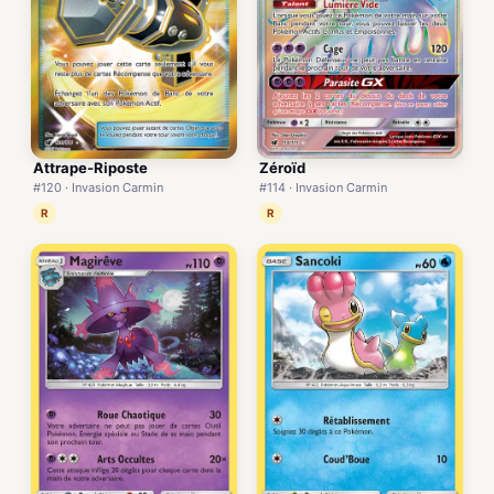
Attrape-Riposte
Zéroïd
#120 · Invasion Carmin
#114 · Invasion Carmin
R
R