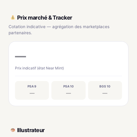
Prix marché & Tracker
Cotation indicative — agrégation des marketplaces
partenaires.
—
Prix indicatif (état Near Mint)
PSA 9
PSA 10
BGS 10
—
—
—
Illustrateur