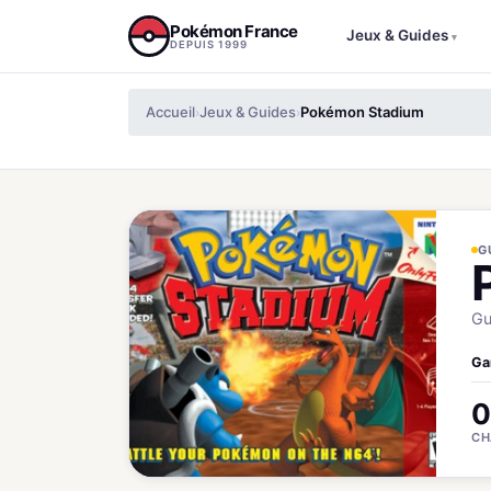
Aller au contenu
Pokémon France
Jeux & Guides
▾
DEPUIS 1999
Accueil
Jeux & Guides
Pokémon Stadium
›
›
G
Gu
Ga
0
CH