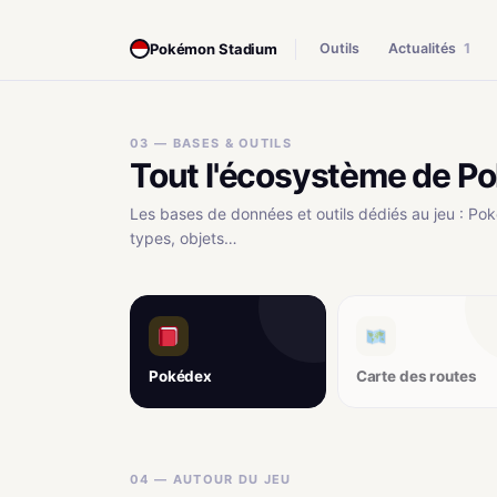
Pokémon Stadium
Outils
Actualités
1
03 — BASES & OUTILS
Tout l'écosystème de P
Les bases de données et outils dédiés au jeu : Pok
types, objets…
Pokédex
Carte des routes
04 — AUTOUR DU JEU