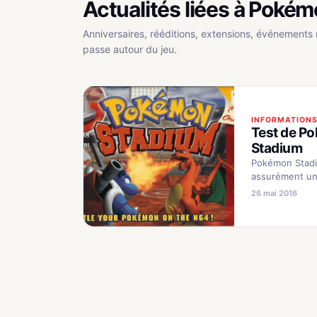
Actualités liées à Poké
Anniversaires, rééditions, extensions, événements 
passe autour du jeu.
INFORMATION
Test de P
Stadium
Pokémon Stad
assurément un
évènement ! En 
26 mai 2016
s'agit du premi
Pokémon en 3
nous mais il es
jeu qui relança