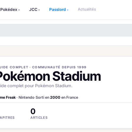
Actualités
Pokédex
JCC
Passlord
▾
▾
▾
UIDE COMPLET · COMMUNAUTÉ DEPUIS 1999
Pokémon Stadium
ide complet pour Pokémon Stadium.
me Freak
· Nintendo
·
Sorti en
2000
en France
0
APITRES
ARTICLES