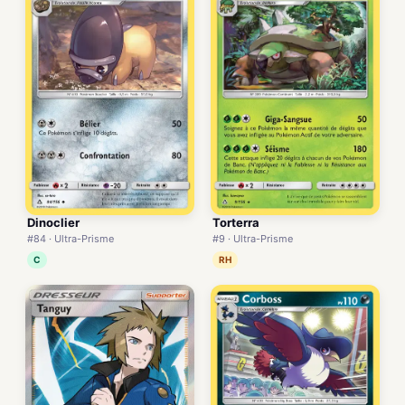
Dinoclier
Torterra
#84 · Ultra-Prisme
#9 · Ultra-Prisme
C
RH