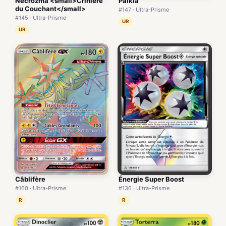
Necrozma <small>Crinière
Palkia
du Couchant</small>
#147 · Ultra-Prisme
#145 · Ultra-Prisme
UR
UR
Câblifère
Énergie Super Boost
#160 · Ultra-Prisme
#136 · Ultra-Prisme
R
R