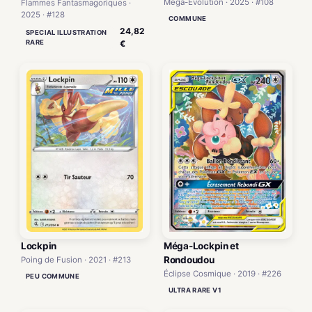
Méga-Évolution · 2025 · #108
Flammes Fantasmagoriques ·
2025 · #128
COMMUNE
24,82
SPECIAL ILLUSTRATION
RARE
€
Lockpin
Méga-Lockpin et
Rondoudou
Poing de Fusion · 2021 · #213
Éclipse Cosmique · 2019 · #226
PEU COMMUNE
ULTRA RARE V1