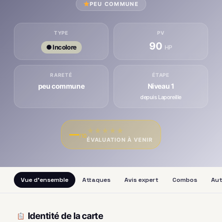
PEU COMMUNE
TYPE
PV
90
● Incolore
HP
RARETÉ
ÉTAPE
peu commune
Niveau 1
depuis Laporeille
★
★
★
★
★
—
/10
ÉVALUATION À VENIR
Vue d'ensemble
Attaques
Avis expert
Combos
Aut
Identité de la carte