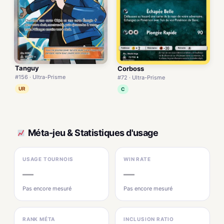
Tanguy
Corboss
#156 · Ultra-Prisme
#72 · Ultra-Prisme
UR
C
Méta-jeu & Statistiques d'usage
USAGE TOURNOIS
WIN RATE
—
—
Pas encore mesuré
Pas encore mesuré
RANK MÉTA
INCLUSION RATIO