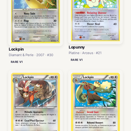
Lopunny
Lockpin
Platine : Arceus · #21
Diamant & Perle · 2007 · #30
RARE V1
RARE V1