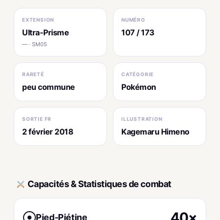
EXTENSION
NUMÉRO
Ultra-Prisme
107 / 173
— · SM05
RARETÉ
CATÉGORIE
peu commune
Pokémon
SORTIE FR
ILLUSTRATION
2 février 2018
Kagemaru Himeno
Capacités & Statistiques de combat
40×
Pied-Piétine
●