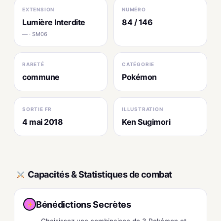
EXTENSION
NUMÉRO
Lumière Interdite
84 / 146
— · SM06
RARETÉ
CATÉGORIE
commune
Pokémon
SORTIE FR
ILLUSTRATION
4 mai 2018
Ken Sugimori
Capacités & Statistiques de combat
Bénédictions Secrètes
Choisissez une combinaison de 3 Pokémon et