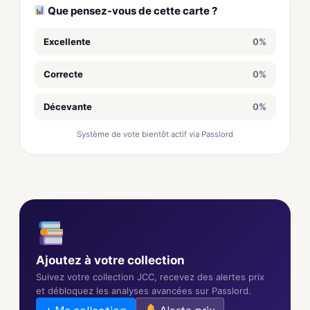
Que pensez-vous de cette carte ?
Excellente
0%
Correcte
0%
Décevante
0%
Système de vote bientôt actif via Passlord
Ajoutez à votre collection
Suivez votre collection JCC, recevez des alertes prix
et débloquez les analyses avancées sur Passlord.