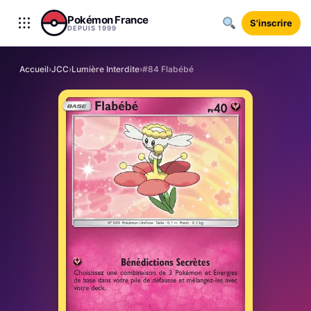
Aller au contenu
Pokémon France
S'inscrire
DEPUIS 1999
Accueil
›
JCC
›
Lumière Interdite
›
#84 Flabébé