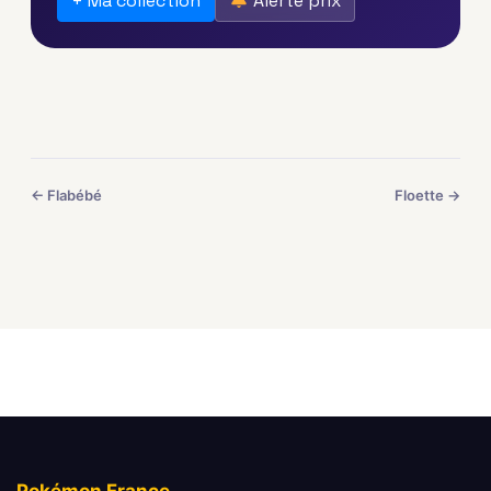
+ Ma collection
Alerte prix
← Flabébé
Floette →
Pokémon France