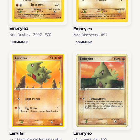
Embrylex
Embrylex
Neo Destiny · 2002 · #70
Neo Discovery · #57
COMMUNE
COMMUNE
Larvitar
Embrylex
EX : Team Rocket Returns · #63
EX : Émeraude · #52