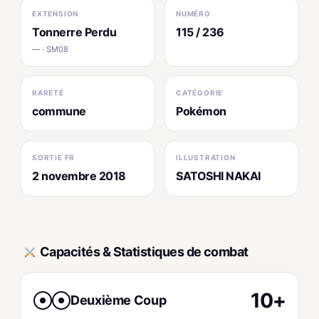
EXTENSION
NUMÉRO
Tonnerre Perdu
115 / 236
— · SM08
RARETÉ
CATÉGORIE
commune
Pokémon
SORTIE FR
ILLUSTRATION
2 novembre 2018
SATOSHI NAKAI
Capacités & Statistiques de combat
10+
Deuxième Coup
●
●