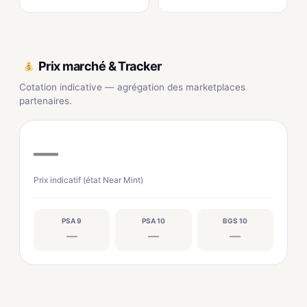
Prix marché & Tracker
Cotation indicative — agrégation des marketplaces
partenaires.
—
Prix indicatif (état Near Mint)
PSA 9
PSA 10
BGS 10
—
—
—