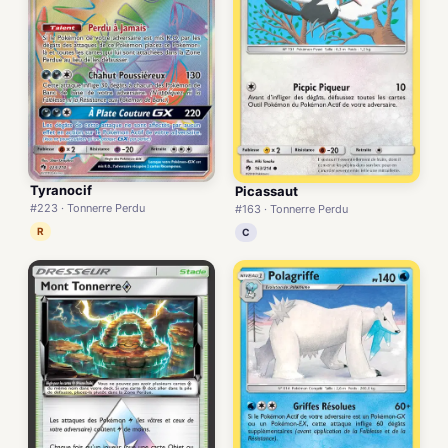
Tyranocif
Picassaut
#223 · Tonnerre Perdu
#163 · Tonnerre Perdu
R
C