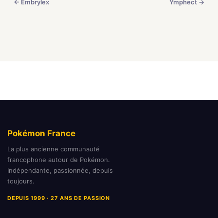
← Embrylex
Ymphect →
Pokémon France
La plus ancienne communauté
francophone autour de Pokémon.
Indépendante, passionnée, depuis
toujours.
DEPUIS 1999 · 27 ANS DE PASSION