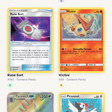
C
Rune Sort
Victini
#190 · Tonnerre Perdu
#49 · Tonnerre Perdu
C
R