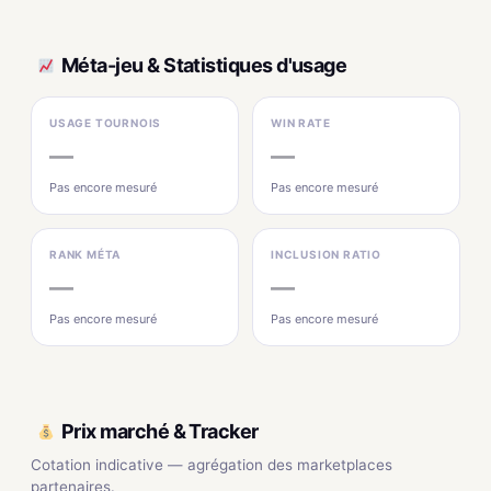
Méta-jeu & Statistiques d'usage
USAGE TOURNOIS
WIN RATE
—
—
Pas encore mesuré
Pas encore mesuré
RANK MÉTA
INCLUSION RATIO
—
—
Pas encore mesuré
Pas encore mesuré
Prix marché & Tracker
Cotation indicative — agrégation des marketplaces
partenaires.