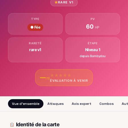
RARE V1
TYPE
PV
60
● Fée
HP
RARETÉ
ÉTAPE
rare v1
Niveau 1
depuis Bombydou
★
★
★
★
★
—
/10
ÉVALUATION À VENIR
Vue d'ensemble
Attaques
Avis expert
Combos
Aut
Identité de la carte