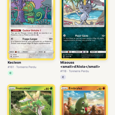
Kecleon
Miaouss
<small>d'Alola</small>
#161 · Tonnerre Perdu
#118 · Tonnerre Perdu
C
C