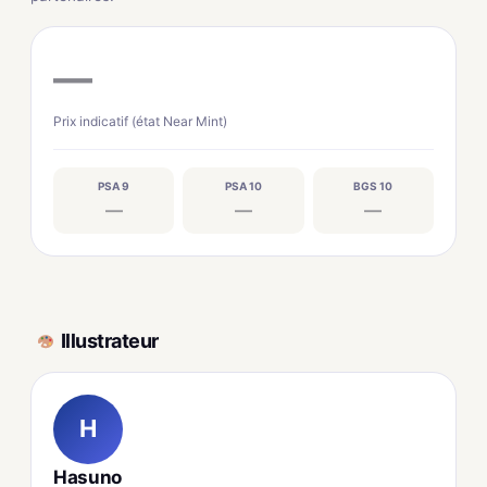
—
Prix indicatif (état Near Mint)
PSA 9
PSA 10
BGS 10
—
—
—
Illustrateur
H
Hasuno