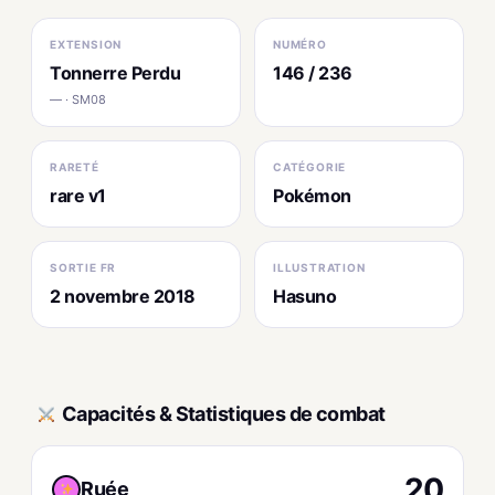
EXTENSION
NUMÉRO
Tonnerre Perdu
146 / 236
— · SM08
RARETÉ
CATÉGORIE
rare v1
Pokémon
SORTIE FR
ILLUSTRATION
2 novembre 2018
Hasuno
Capacités & Statistiques de combat
20
Ruée