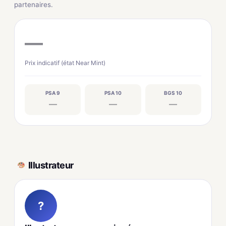
partenaires.
—
Prix indicatif (état Near Mint)
PSA 9
PSA 10
BGS 10
—
—
—
Illustrateur
?