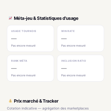
Méta-jeu & Statistiques d'usage
USAGE TOURNOIS
WIN RATE
—
—
Pas encore mesuré
Pas encore mesuré
RANK MÉTA
INCLUSION RATIO
—
—
Pas encore mesuré
Pas encore mesuré
Prix marché & Tracker
Cotation indicative — agrégation des marketplaces