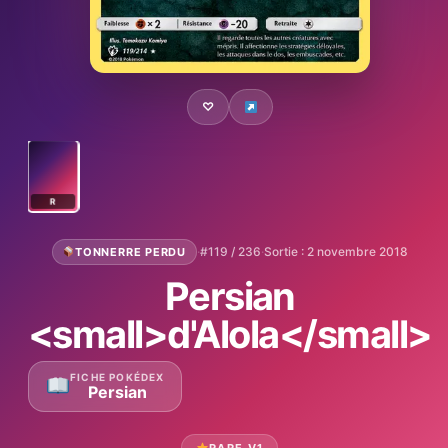
♡
R
·
#119 / 236
·
Sortie : 2 novembre 2018
TONNERRE PERDU
Persian
<small>d'Alola</small>
FICHE POKÉDEX
Persian
RARE V1