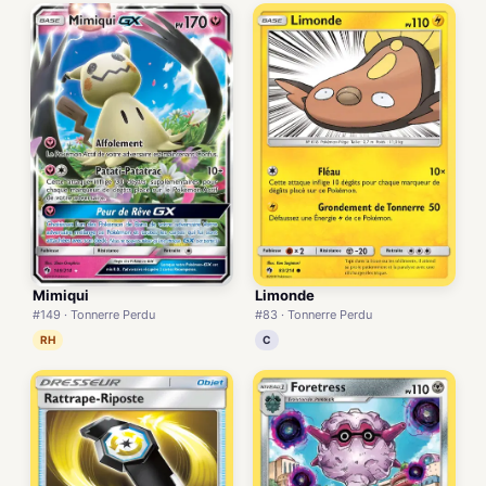
Mimiqui
Limonde
#149 · Tonnerre Perdu
#83 · Tonnerre Perdu
RH
C