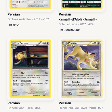
Persian
Persian
<small>d'Alola</small>
Ombres Ardentes · 2017 · #102
Soleil et Lune · 2017 · #79
RARE V1
PEU COMMUNE
Persian
Persian
Générations · 2016 · #54
HeartGold SoulSilver · 2010 · #27