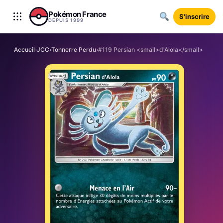
Aller au contenu
Pokémon France
S'inscrire
DEPUIS 1999
Accueil
›
JCC
›
Tonnerre Perdu
›
#119 Persian <small>d'Alola</small>