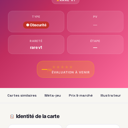
TYPE
PV
—
● Obscurité
RARETÉ
ÉTAPE
rare v1
—
★
★
★
★
★
—
/10
ÉVALUATION À VENIR
Cartes similaires
Méta-jeu
Prix & marché
Illustrateur
Identité de la carte