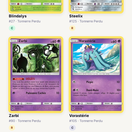
Blindalys
Steelix
#27 · Tonnerre Perdu
#125 · Tonnerre Perdu
C
R
Zarbi
Vorastérie
#90 · Tonnerre Perdu
#105 · Tonnerre Perdu
R
C