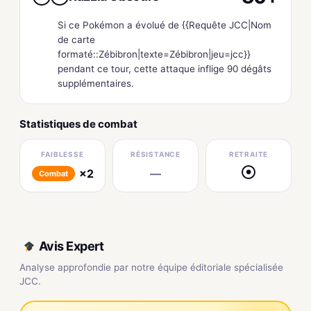
Si ce Pokémon a évolué de {{Requête JCC|Nom
de carte
formaté::Zébibron|texte=Zébibron|jeu=jcc}}
pendant ce tour, cette attaque inflige 90 dégâts
supplémentaires.
Statistiques de combat
FAIBLESSE
RÉSISTANCE
RETRAITE
×2
—
●
Combat
Avis Expert
Analyse approfondie par notre équipe éditoriale spécialisée
JCC.