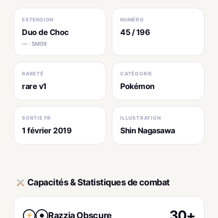
EXTENSION
NUMÉRO
Duo de Choc
45 / 196
— · SM09
RARETÉ
CATÉGORIE
rare v1
Pokémon
SORTIE FR
ILLUSTRATION
1 février 2019
Shin Nagasawa
Capacités & Statistiques de combat
30+
Razzia Obscure
●