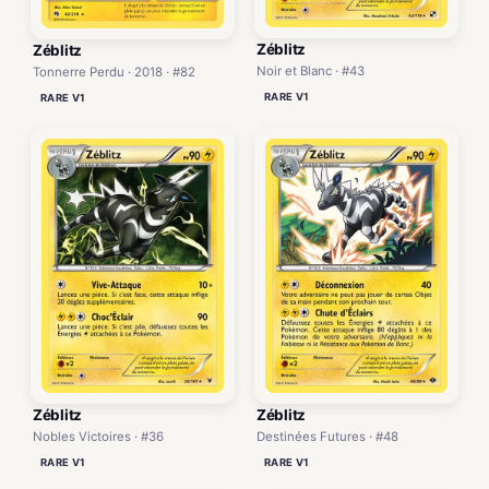
Zéblitz
Zéblitz
Noir et Blanc · #43
Tonnerre Perdu · 2018 · #82
RARE V1
RARE V1
Zéblitz
Zéblitz
Nobles Victoires · #36
Destinées Futures · #48
RARE V1
RARE V1