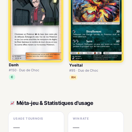
Danh
Yveltal
#150 · Duo de Choc
#95 · Duo de Choc
C
RH
Méta-jeu & Statistiques d'usage
USAGE TOURNOIS
WIN RATE
—
—