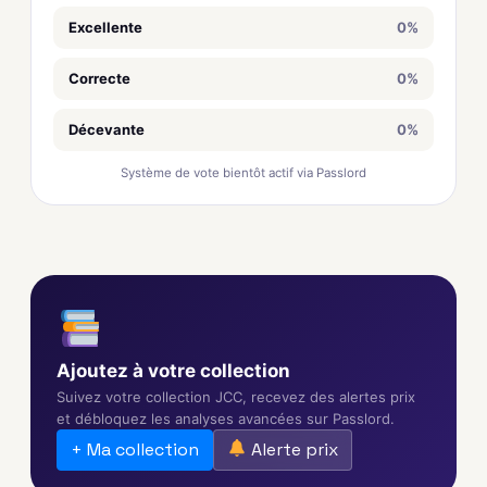
Excellente
0%
Correcte
0%
Décevante
0%
Système de vote bientôt actif via Passlord
Ajoutez à votre collection
Suivez votre collection JCC, recevez des alertes prix
et débloquez les analyses avancées sur Passlord.
+ Ma collection
Alerte prix