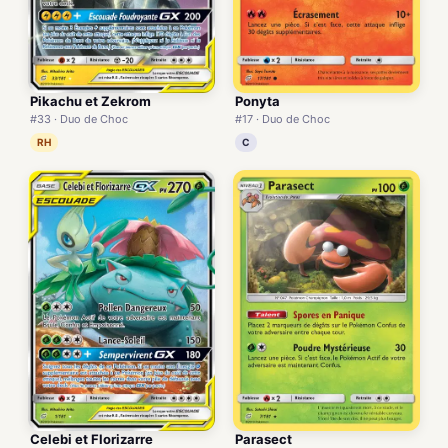
Pikachu et Zekrom
Ponyta
#33 · Duo de Choc
#17 · Duo de Choc
RH
C
Celebi et Florizarre
Parasect