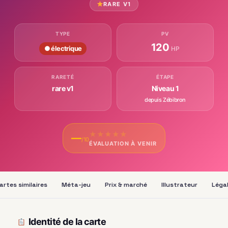
RARE V1
TYPE
PV
120
● électrique
HP
RARETÉ
ÉTAPE
rare v1
Niveau 1
depuis Zébibron
★
★
★
★
★
—
/10
ÉVALUATION À VENIR
artes similaires
Méta-jeu
Prix & marché
Illustrateur
Légal
Identité de la carte