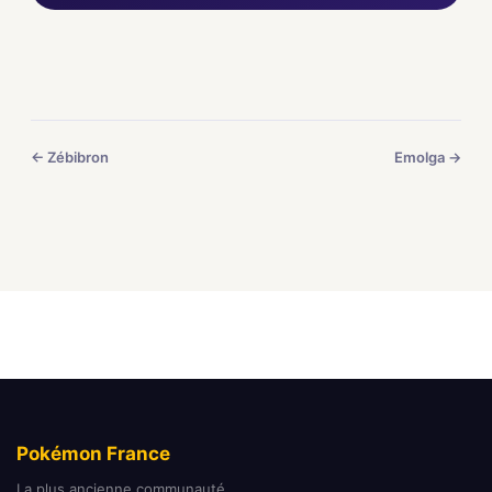
← Zébibron
Emolga →
Pokémon France
La plus ancienne communauté