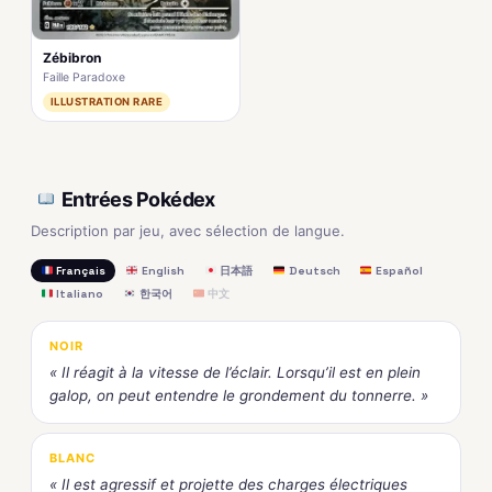
Zébibron
Faille Paradoxe
ILLUSTRATION RARE
Entrées Pokédex
Description par jeu, avec sélection de langue.
Français
English
日本語
Deutsch
Español
Italiano
한국어
中文
NOIR
« Il réagit à la vitesse de l’éclair. Lorsqu’il est en plein
galop, on peut entendre le grondement du tonnerre. »
BLANC
« Il est agressif et projette des charges électriques