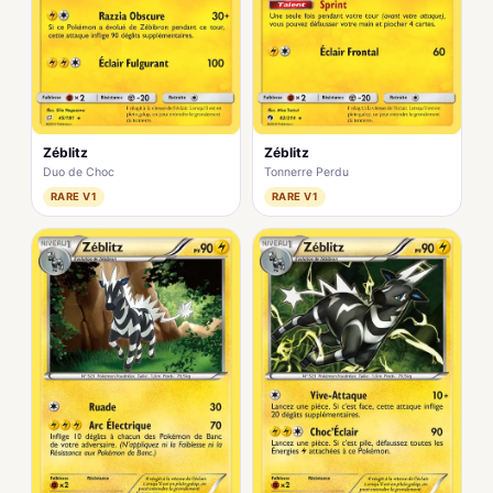
Zéblitz
Zéblitz
Duo de Choc
Tonnerre Perdu
RARE V1
RARE V1