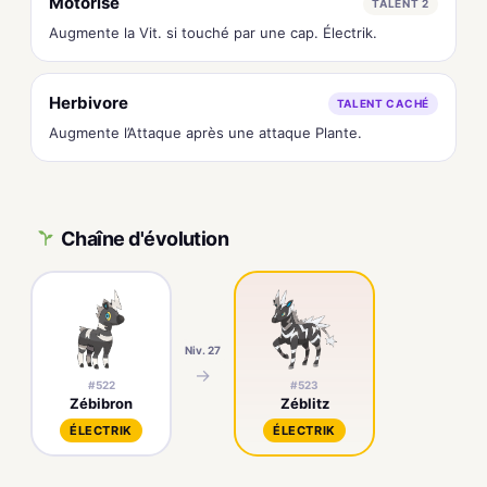
Motorisé
TALENT 2
Augmente la Vit. si touché par une cap. Électrik.
Herbivore
TALENT CACHÉ
Augmente l’Attaque après une attaque Plante.
Chaîne d'évolution
Niv. 27
→
#522
#523
Zébibron
Zéblitz
ÉLECTRIK
ÉLECTRIK