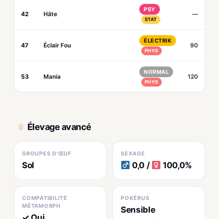
PSY
42
Hâte
—
STAT
ÉLECTRIK
47
Éclair Fou
90
PHYS
NORMAL
53
Mania
120
PHYS
Élevage avancé
GROUPES D'ŒUF
SEXAGE
Sol
0,0 /
100,0%
COMPATIBILITÉ
POKÉRUS
MÉTAMORPH
Sensible
✓ Oui