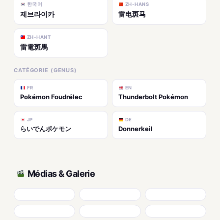
한국어
ZH-HANS
제브라이카
雷电斑马
ZH-HANT
雷電斑馬
CATÉGORIE (GENUS)
FR
EN
Pokémon Foudrélec
Thunderbolt Pokémon
JP
DE
らいでんポケモン
Donnerkeil
Médias & Galerie