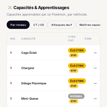
Capacités & Apprentissages
Capacités apprenables par ce Pokémon, par méthode.
Par niveau
CT / CS
Attaques œuf
Maîtres capacités
TYPE ·
NIV.
CAPACITÉ
POW.
CAT.
ÉLECTRIK
1
Cage Éclair
—
STAT
ÉLECTRIK
1
Chargeur
—
STAT
ÉLECTRIK
1
Déluge Plasmique
—
STAT
NORMAL
1
Mimi-Queue
—
STAT