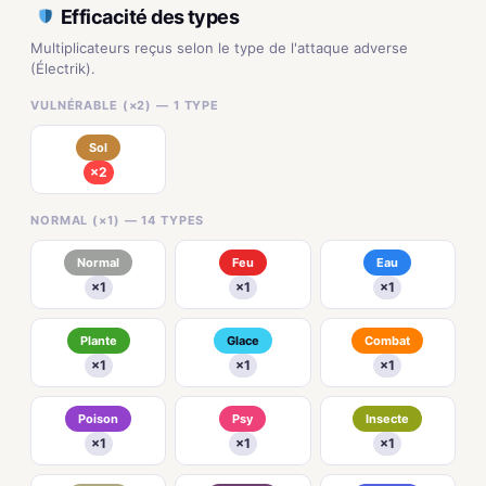
Efficacité des types
Multiplicateurs reçus selon le type de l'attaque adverse
(Électrik).
VULNÉRABLE (×2) — 1 TYPE
Sol
×2
NORMAL (×1) — 14 TYPES
Normal
Feu
Eau
×1
×1
×1
Plante
Glace
Combat
×1
×1
×1
Poison
Psy
Insecte
×1
×1
×1