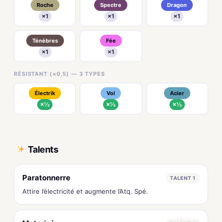
Roche
Spectre
Dragon
×1
×1
×1
Ténèbres
Fée
×1
×1
RÉSISTANT (×0,5) — 3 TYPES
Électrik
Vol
Acier
×½
×½
×½
Talents
Paratonnerre
TALENT 1
Attire l’électricité et augmente l’Atq. Spé.