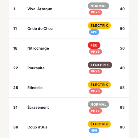
NORMAL
1
Vive-Attaque
40
PHYS
ÉLECTRIK
11
Onde de Choc
60
SPÉ
FEU
18
Nitrocharge
50
PHYS
TÉNÈBRES
22
Poursuite
40
PHYS
ÉLECTRIK
25
Étincelle
65
PHYS
NORMAL
31
Écrasement
65
PHYS
ÉLECTRIK
36
Coup d’Jus
80
SPÉ