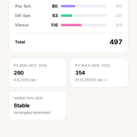
80
Atq. Spé.
255
63
Déf. Spé.
255
116
Vitesse
255
497
Total
PV MIN (NIV. 100)
PV MAX (NIV. 100)
260
354
0 IV, 0 EV, nat. -
31 IV, 252 EV, nat. +
VARIATION GEN
Stable
Inchangées récemment