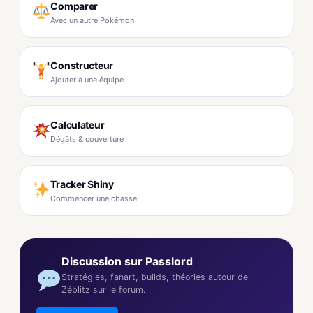
Comparer
Avec un autre Pokémon
Constructeur
Ajouter à une équipe
Calculateur
Dégâts & couverture
Tracker Shiny
Commencer une chasse
Discussion sur Passlord
Stratégies, fanart, builds, théories autour de
Zéblitz sur le forum.