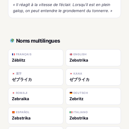
« Il réagit à la vitesse de l’éclair. Lorsqu’il est en plein
galop, on peut entendre le grondement du tonnerre. »
Noms multilingues
FRANÇAIS
ENGLISH
Zéblitz
Zebstrika
漢字
KANA
ゼブライカ
ゼブライカ
ROMAJI
DEUTSCH
Zebraika
Zebritz
ESPAÑOL
ITALIANO
Zebstrika
Zebstrika