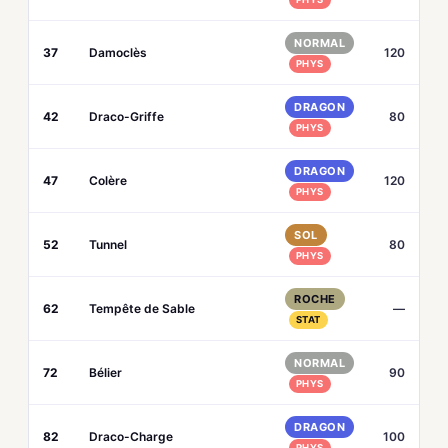
NORMAL
37
Damoclès
120
PHYS
DRAGON
42
Draco-Griffe
80
PHYS
DRAGON
47
Colère
120
PHYS
SOL
52
Tunnel
80
PHYS
ROCHE
62
Tempête de Sable
—
STAT
NORMAL
72
Bélier
90
PHYS
DRAGON
82
Draco-Charge
100
PHYS