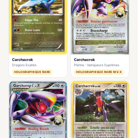
Carchacrok
Carchacrok
Dragons Exaltés
Platine : Vainqueurs Suprêmes
HOLOGRAPHIQUE RARE
HOLOGRAPHIQUE RARE NIV.X