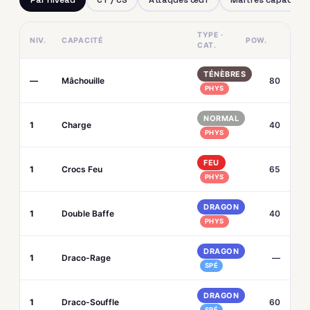
TYPE ·
NIV.
CAPACITÉ
POW.
CAT.
TÉNÈBRES
—
Mâchouille
80
PHYS
NORMAL
1
Charge
40
PHYS
FEU
1
Crocs Feu
65
PHYS
DRAGON
1
Double Baffe
40
PHYS
DRAGON
1
Draco-Rage
—
SPÉ
DRAGON
1
Draco-Souffle
60
SPÉ