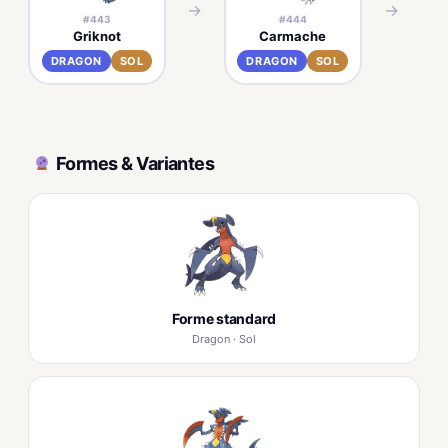
→
→
#443
#444
Griknot
Carmache
DRAGON
SOL
DRAGON
SOL
Formes & Variantes
Forme standard
Dragon · Sol