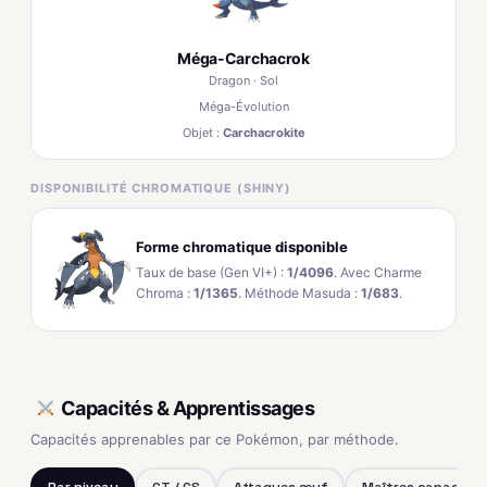
Méga-Carchacrok
Dragon · Sol
Méga-Évolution
Objet :
Carchacrokite
DISPONIBILITÉ CHROMATIQUE (SHINY)
Forme chromatique disponible
Taux de base (Gen VI+) :
1/4096
. Avec Charme
Chroma :
1/1365
. Méthode Masuda :
1/683
.
Capacités & Apprentissages
Capacités apprenables par ce Pokémon, par méthode.
Par niveau
CT / CS
Attaques œuf
Maîtres capacités