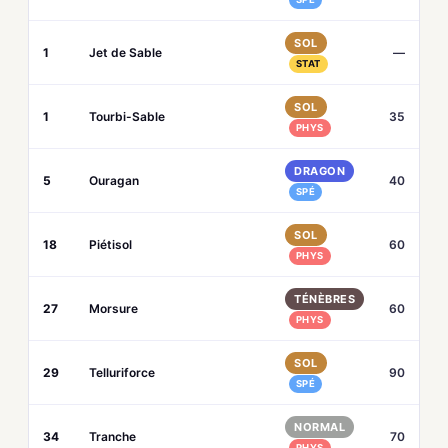
SOL
1
Jet de Sable
—
STAT
SOL
1
Tourbi-Sable
35
PHYS
DRAGON
5
Ouragan
40
SPÉ
SOL
18
Piétisol
60
PHYS
TÉNÈBRES
27
Morsure
60
PHYS
SOL
29
Telluriforce
90
SPÉ
NORMAL
34
Tranche
70
PHYS