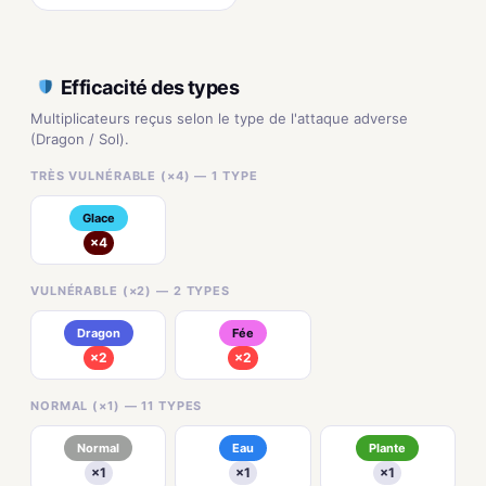
Efficacité des types
Multiplicateurs reçus selon le type de l'attaque adverse
(Dragon / Sol).
TRÈS VULNÉRABLE (×4) — 1 TYPE
Glace
×4
VULNÉRABLE (×2) — 2 TYPES
Dragon
Fée
×2
×2
NORMAL (×1) — 11 TYPES
Normal
Eau
Plante
×1
×1
×1