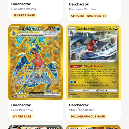
Carchacrok
Carchacrok
Glaciation Plasma
Destinées Occultes
SECRÈTE RARE
CHROMATIQUE RARE V1
Carchacrok
Carchacrok
Faille Paradoxe
Stars Étincelantes
HYPER RARE
HOLOGRAPHIQUE RARE