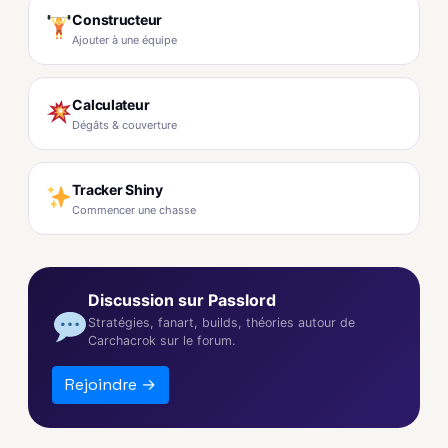
Constructeur
Ajouter à une équipe
Calculateur
Dégâts & couverture
Tracker Shiny
Commencer une chasse
Discussion sur Passlord
Stratégies, fanart, builds, théories autour de
Carchacrok sur le forum.
Rejoindre →