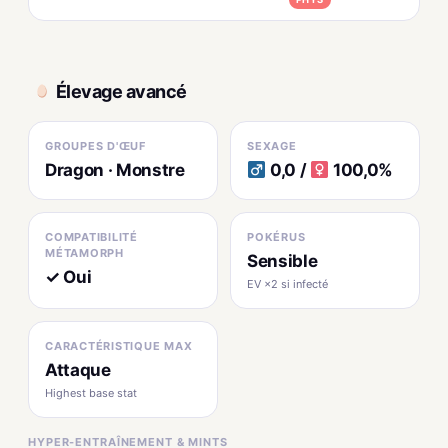
Élevage avancé
GROUPES D'ŒUF
SEXAGE
Dragon · Monstre
0,0 /
100,0%
COMPATIBILITÉ
POKÉRUS
MÉTAMORPH
Sensible
✓ Oui
EV ×2 si infecté
CARACTÉRISTIQUE MAX
Attaque
Highest base stat
HYPER-ENTRAÎNEMENT & MINTS