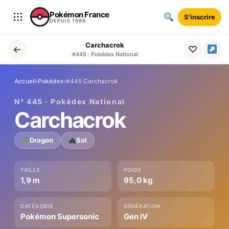
Aller au contenu
Pokémon France
S'inscrire
DEPUIS 1999
Carchacrok
←
♡
#445 · Pokédex National
Accueil
›
Pokédex
›
#445 Carchacrok
N° 445 · Pokédex National
Carchacrok
Dragon
Sol
TAILLE
POIDS
1,9 m
95,0 kg
CATÉGORIE
GÉNÉRATION
Pokémon Supersonic
Gen IV