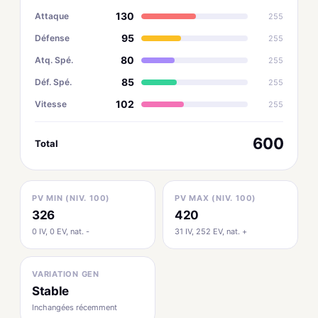
130
Attaque
255
95
Défense
255
80
Atq. Spé.
255
85
Déf. Spé.
255
102
Vitesse
255
600
Total
PV MIN (NIV. 100)
PV MAX (NIV. 100)
326
420
0 IV, 0 EV, nat. -
31 IV, 252 EV, nat. +
VARIATION GEN
Stable
Inchangées récemment