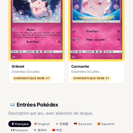
Griknot
Carmache
Destinées Occultes
Destinées Occultes
CHROMATIQUE RARE V1
CHROMATIQUE RARE V1
Entrées Pokédex
Description par jeu, avec sélection de langue.
Français
English
日本語
Deutsch
Español
Italiano
한국어
中文