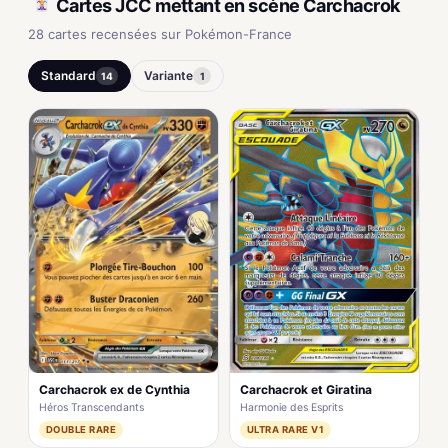
Cartes JCC mettant en scène Carchacrok
28 cartes recensées sur Pokémon-France
Standard
Variante
14
1
Carchacrok ex de Cynthia
Carchacrok et Giratina
Héros Transcendants
Harmonie des Esprits
DOUBLE RARE
ULTRA RARE V1