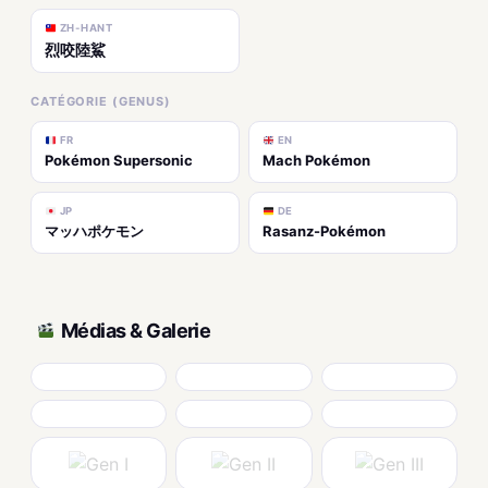
ZH-HANT
烈咬陸鯊
CATÉGORIE (GENUS)
FR
EN
Pokémon Supersonic
Mach Pokémon
JP
DE
マッハポケモン
Rasanz-Pokémon
Médias & Galerie