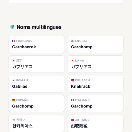
Noms multilingues
FRANÇAIS
ENGLISH
Carchacrok
Garchomp
漢字
KANA
ガブリアス
ガブリアス
ROMAJI
DEUTSCH
Gablias
Knakrack
ESPAÑOL
ITALIANO
Garchomp
Garchomp
한국어
ZH-HANS
한카리아스
烈咬陆鲨