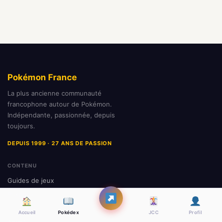
Pokémon France
La plus ancienne communauté
francophone autour de Pokémon.
Indépendante, passionnée, depuis
toujours.
DEPUIS 1999 · 27 ANS DE PASSION
CONTENU
Guides de jeux
Pokédex
JCC / Cartes
Accueil
Pokédex
JCC
Profil