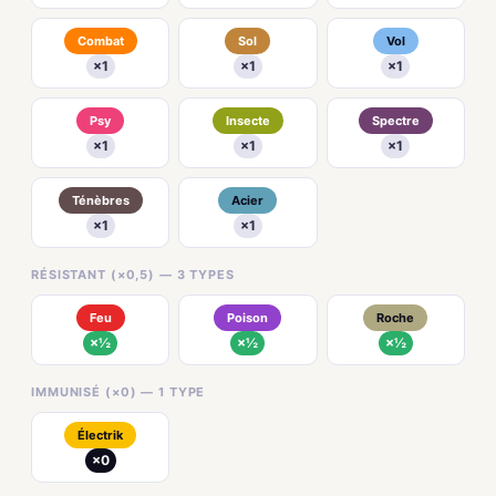
Combat
Sol
Vol
×1
×1
×1
Psy
Insecte
Spectre
×1
×1
×1
Ténèbres
Acier
×1
×1
RÉSISTANT (×0,5) — 3 TYPES
Feu
Poison
Roche
×½
×½
×½
IMMUNISÉ (×0) — 1 TYPE
Électrik
×0