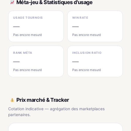
Méta-jeu & Statistiques d'usage
USAGE TOURNOIS
WIN RATE
—
—
Pas encore mesuré
Pas encore mesuré
RANK MÉTA
INCLUSION RATIO
—
—
Pas encore mesuré
Pas encore mesuré
Prix marché & Tracker
Cotation indicative — agrégation des marketplaces
partenaires.