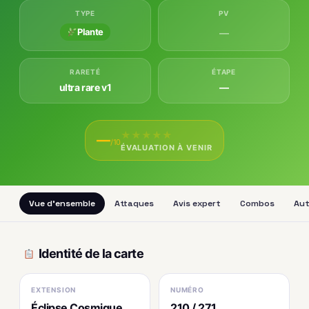
TYPE
PV
Plante
—
RARETÉ
ÉTAPE
ultra rare v1
—
★
★
★
★
★
—
/10
ÉVALUATION À VENIR
Vue d'ensemble
Attaques
Avis expert
Combos
Aut
Identité de la carte
EXTENSION
NUMÉRO
Éclipse Cosmique
210 / 271