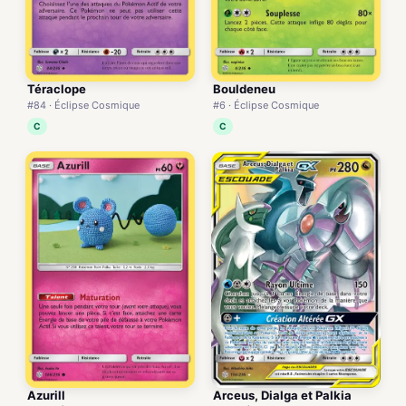
Téraclope
Bouldeneu
#84 · Éclipse Cosmique
#6 · Éclipse Cosmique
C
C
Azurill
Arceus, Dialga et Palkia