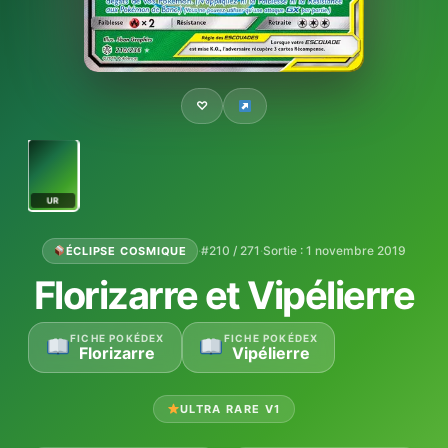
♡
UR
·
#210 / 271
·
Sortie : 1 novembre 2019
ÉCLIPSE COSMIQUE
Florizarre et Vipélierre
FICHE POKÉDEX
FICHE POKÉDEX
Florizarre
Vipélierre
ULTRA RARE V1