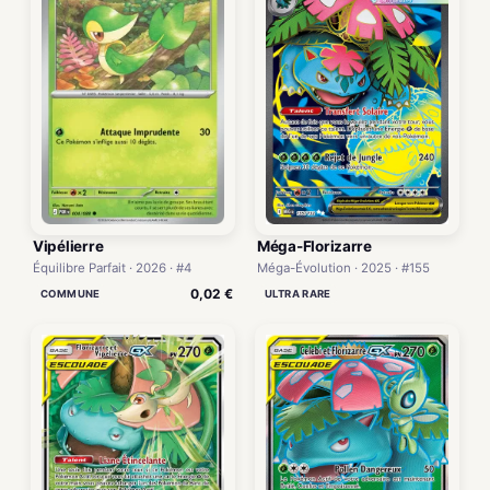
Vipélierre
Méga-Florizarre
Équilibre Parfait · 2026 · #4
Méga-Évolution · 2025 · #155
0,02 €
COMMUNE
ULTRA RARE