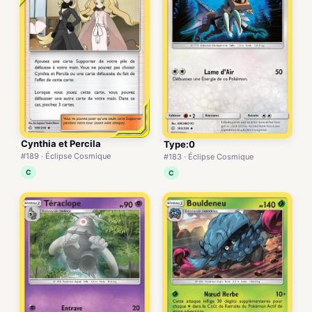
Cynthia et Percila
Type:0
#189 · Éclipse Cosmique
#183 · Éclipse Cosmique
C
C