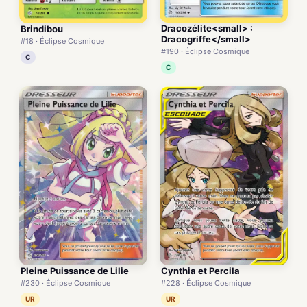
Dracozélite<small> :
Brindibou
Dracogriffe</small>
#18 · Éclipse Cosmique
#190 · Éclipse Cosmique
C
C
Pleine Puissance de Lilie
Cynthia et Percila
#230 · Éclipse Cosmique
#228 · Éclipse Cosmique
UR
UR