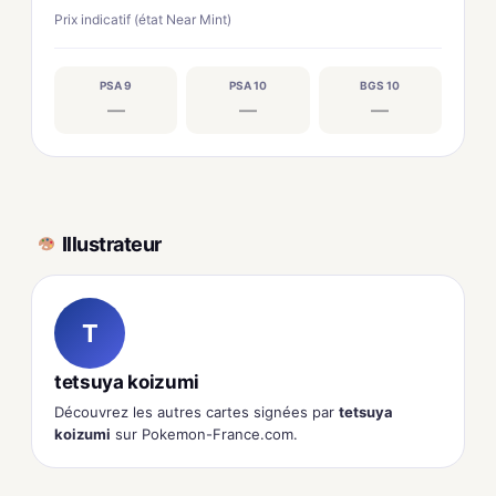
Prix indicatif (état Near Mint)
PSA 9
PSA 10
BGS 10
—
—
—
Illustrateur
T
tetsuya koizumi
Découvrez les autres cartes signées par
tetsuya
koizumi
sur Pokemon-France.com.