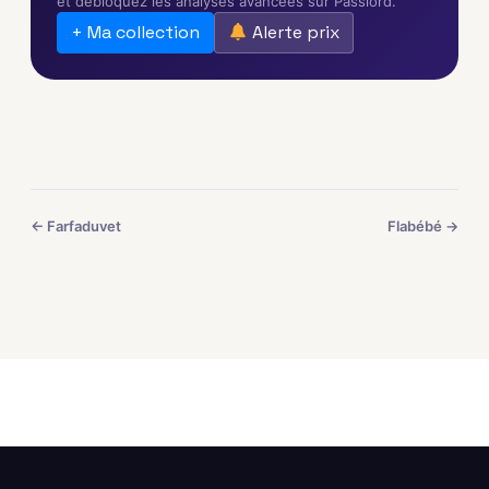
et débloquez les analyses avancées sur Passlord.
+ Ma collection
Alerte prix
← Farfaduvet
Flabébé →