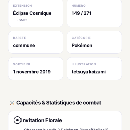
EXTENSION
NUMÉRO
Éclipse Cosmique
149 / 271
— · SM12
RARETÉ
CATÉGORIE
commune
Pokémon
SORTIE FR
ILLUSTRATION
1 novembre 2019
tetsuya koizumi
Capacités & Statistiques de combat
Invitation Florale
●
Cherchez jusqu'à 2 Pokémon {{type|fée|jcci}}