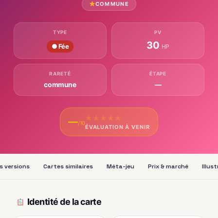
COMMUNE
TYPE
PV
30
● Fée
HP
RARETÉ
ÉTAPE
commune
—
★
★
★
★
★
—
/10
ÉVALUATION À VENIR
s versions
Cartes similaires
Méta-jeu
Prix & marché
Illus
Identité de la carte