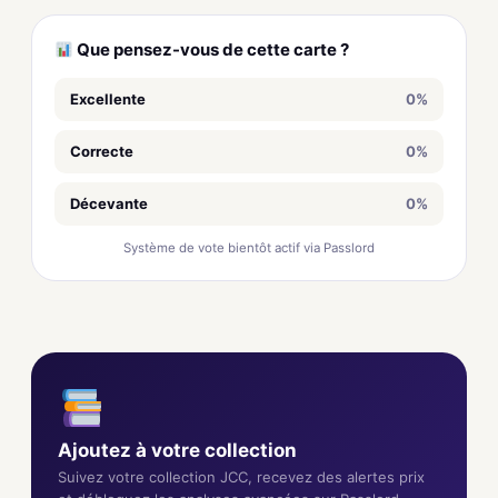
Que pensez-vous de cette carte ?
Excellente
0%
Correcte
0%
Décevante
0%
Système de vote bientôt actif via Passlord
Ajoutez à votre collection
Suivez votre collection JCC, recevez des alertes prix