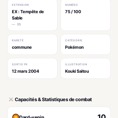
EXTENSION
NUMÉRO
EX : Tempête de
75 / 100
Sable
— · SS
RARETÉ
CATÉGORIE
commune
Pokémon
SORTIE FR
ILLUSTRATION
12 mars 2004
Kouki Saitou
Capacités & Statistiques de combat
10
Dard-venin