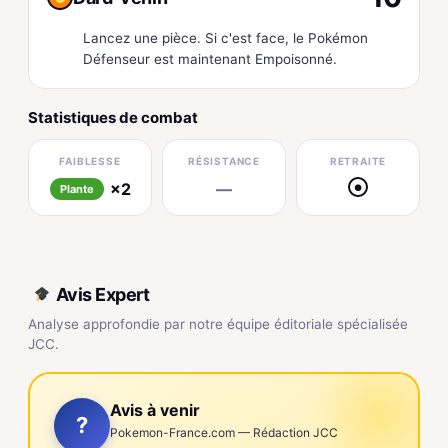
Lancez une pièce. Si c'est face, le Pokémon
Défenseur est maintenant Empoisonné.
Statistiques de combat
FAIBLESSE
RÉSISTANCE
RETRAITE
×2
—
●
Plante
Avis Expert
Analyse approfondie par notre équipe éditoriale spécialisée
JCC.
Avis à venir
?
Pokemon-France.com — Rédaction JCC