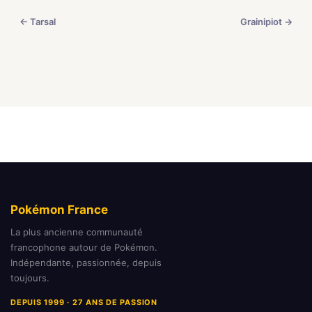
← Tarsal
Grainipiot →
Pokémon France
La plus ancienne communauté
francophone autour de Pokémon.
Indépendante, passionnée, depuis
toujours.
DEPUIS 1999 · 27 ANS DE PASSION