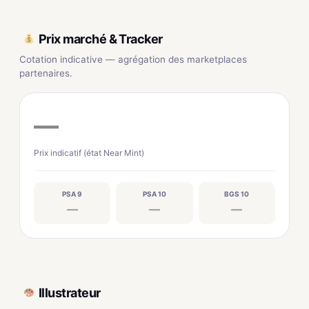
Prix marché & Tracker
Cotation indicative — agrégation des marketplaces
partenaires.
—
Prix indicatif (état Near Mint)
PSA 9
PSA 10
BGS 10
—
—
—
Illustrateur