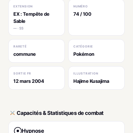
EXTENSION
NUMÉRO
EX : Tempête de
74 / 100
Sable
— · SS
RARETÉ
CATÉGORIE
commune
Pokémon
SORTIE FR
ILLUSTRATION
12 mars 2004
Hajime Kusajima
Capacités & Statistiques de combat
Hypnose
●