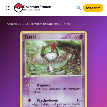
Aller au contenu
Pokémon France
S'inscrire
DEPUIS 1999
Accueil
›
JCC
›
EX : Tempête de Sable
›
#74 Tarsal