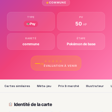
COMMUNE
TYPE
PV
50
Psy
HP
RARETÉ
ÉTAPE
commune
Pokémon de base
★
★
★
★
★
—
/10
ÉVALUATION À VENIR
Cartes similaires
Méta-jeu
Prix & marché
Illustrateur
Identité de la carte