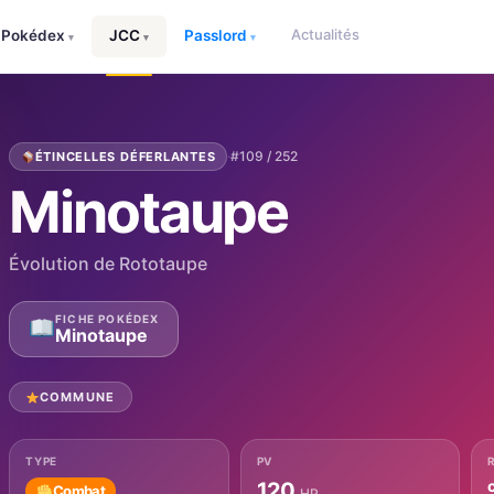
Actualités
Pokédex
JCC
Passlord
▾
▾
▾
·
#109 / 252
ÉTINCELLES DÉFERLANTES
Minotaupe
Évolution de Rototaupe
FICHE POKÉDEX
Minotaupe
COMMUNE
TYPE
PV
120
Combat
HP