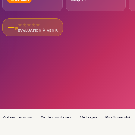
★
★
★
★
★
—
/10
ÉVALUATION À VENIR
Autres versions
Cartes similaires
Méta-jeu
Prix & marché