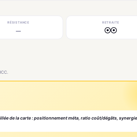
RÉSISTANCE
RETRAITE
—
●
●
 JCC.
aillée de la carte : positionnement méta, ratio coût/dégâts, synergi