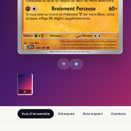
♡
C
Vue d'ensemble
Attaques
Avis expert
Combos