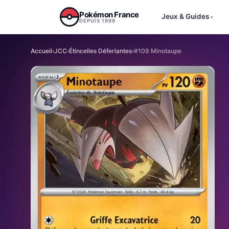
Aller au contenu
Pokémon France
Jeux & Guides
▾
DEPUIS 1999
Accueil
›
JCC
›
Étincelles Déferlantes
›
#109 Minotaupe