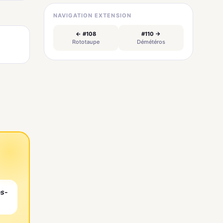
NAVIGATION EXTENSION
← #108
#110 →
Rototaupe
Démétéros
es-