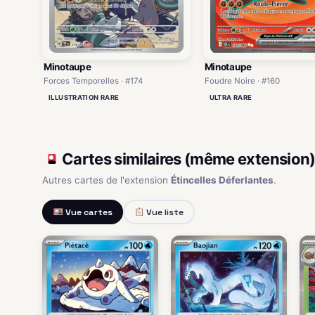
Minotaupe
Minotaupe
Forces Temporelles · #174
Foudre Noire · #160
ILLUSTRATION RARE
ULTRA RARE
Cartes similaires (même extension
Autres cartes de l'extension
Étincelles Déferlantes
.
Vue cartes
Vue liste