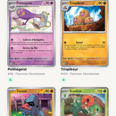
Polthégeist
Triopikeur
#98 · Flammes Obsidiennes
#104 · Flammes Obsidiennes
C
C