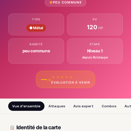
PEU COMMUNE
TYPE
PV
120
● Métal
HP
RARETÉ
ÉTAPE
peu commune
Niveau 1
depuis Rototaupe
★
★
★
★
★
—
/10
ÉVALUATION À VENIR
Vue d'ensemble
Attaques
Avis expert
Combos
Aut
Identité de la carte