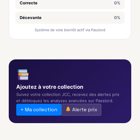
Correcte
0%
Décevante
0%
Système de vote bientôt actif via Passlord
Ajoutez à votre collection
Suivez votre collection JCC, recevez des alertes prix
et débloquez les analyses avancées sur Passlord.
+ Ma collection
Alerte prix