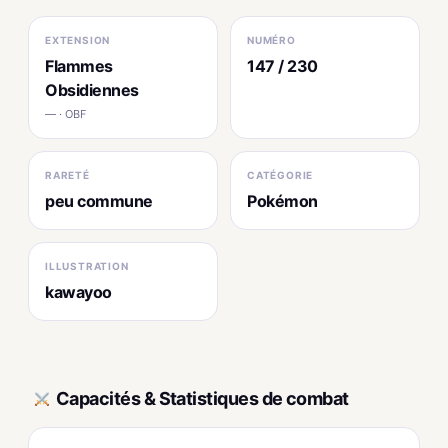
EXTENSION
NUMÉRO
Flammes
147 / 230
Obsidiennes
— · OBF
RARETÉ
CATÉGORIE
peu commune
Pokémon
ILLUSTRATION
kawayoo
Capacités & Statistiques de combat