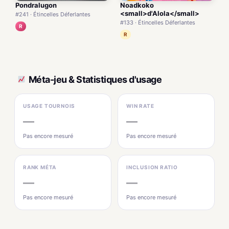
Pondralugon
Noadkoko
<small>d'Alola</small>
#241 · Étincelles Déferlantes
#133 · Étincelles Déferlantes
R
R
Méta-jeu & Statistiques d'usage
USAGE TOURNOIS
WIN RATE
—
—
Pas encore mesuré
Pas encore mesuré
RANK MÉTA
INCLUSION RATIO
—
—
Pas encore mesuré
Pas encore mesuré