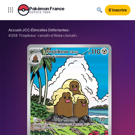
Aller au contenu
Pokémon France
S'inscrire
DEPUIS 1999
Accueil
›
JCC
›
Étincelles Déferlantes
›
#208 Triopikeur <small>d'Alola</small>