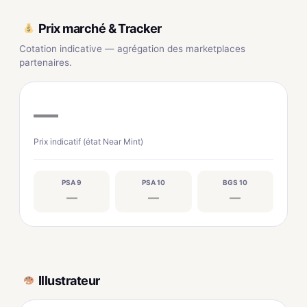
Prix marché & Tracker
Cotation indicative — agrégation des marketplaces
partenaires.
—
Prix indicatif (état Near Mint)
PSA 9
PSA 10
BGS 10
—
—
—
Illustrateur