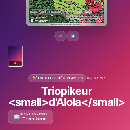
♡
IR
·
#208 / 252
ÉTINCELLES DÉFERLANTES
Triopikeur
<small>d'Alola</small>
FICHE POKÉDEX
Triopikeur