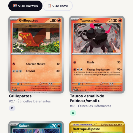
Vue cartes
Vue liste
Grillepattes
Tauros <small>de
Paldea</small>
#27 · Étincelles Déferlantes
#18 · Étincelles Déferlantes
C
C