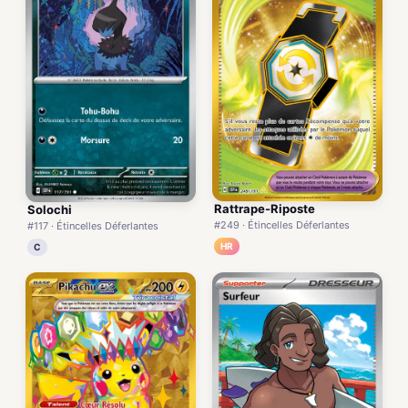
Rattrape-Riposte
Solochi
#249 · Étincelles Déferlantes
#117 · Étincelles Déferlantes
HR
C