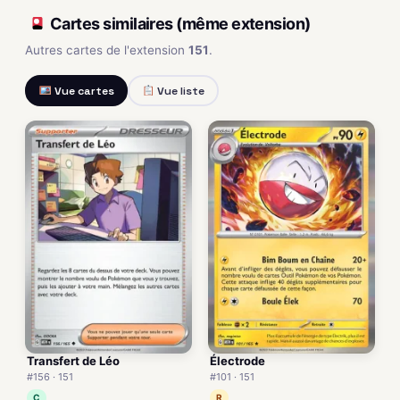
Cartes similaires (même extension)
Autres cartes de l'extension
151
.
Vue cartes
Vue liste
Transfert de Léo
Électrode
#156 · 151
#101 · 151
C
R