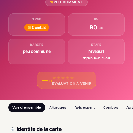
PEU COMMUNE
TYPE
PV
90
Combat
HP
RARETÉ
ÉTAPE
peu commune
Niveau 1
depuis Taupiqueur
★
★
★
★
★
—
/10
ÉVALUATION À VENIR
Vue d'ensemble
Attaques
Avis expert
Combos
Aut
Identité de la carte