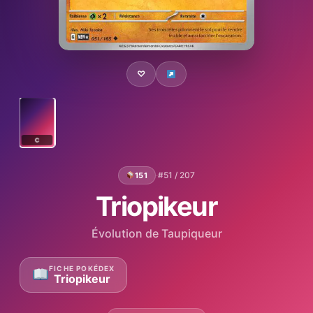
♡
C
·
#51 / 207
151
Triopikeur
Évolution de Taupiqueur
FICHE POKÉDEX
Triopikeur