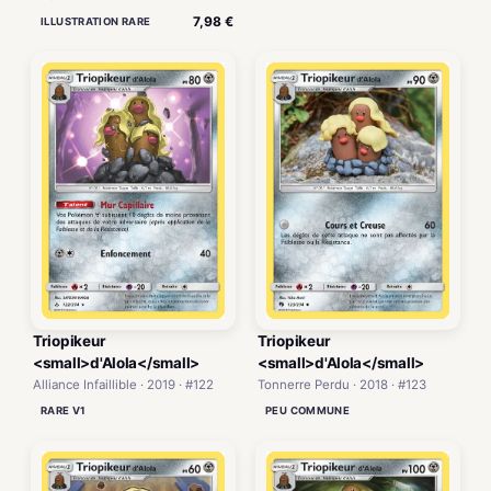
7,98 €
ILLUSTRATION RARE
Triopikeur
Triopikeur
<small>d'Alola</small>
<small>d'Alola</small>
Alliance Infaillible · 2019 · #122
Tonnerre Perdu · 2018 · #123
RARE V1
PEU COMMUNE