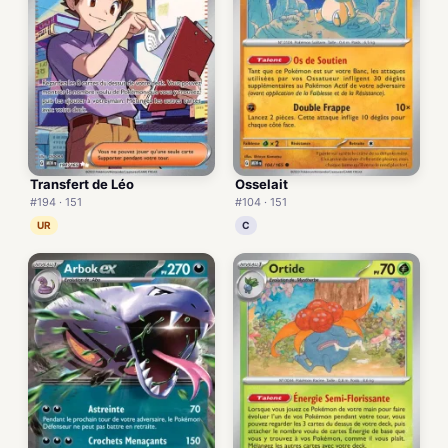
Transfert de Léo
Osselait
#194 · 151
#104 · 151
UR
C