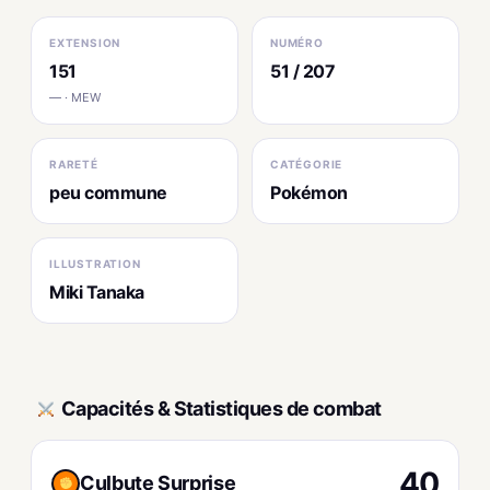
EXTENSION
NUMÉRO
151
51 / 207
— · MEW
RARETÉ
CATÉGORIE
peu commune
Pokémon
ILLUSTRATION
Miki Tanaka
Capacités & Statistiques de combat
40
Culbute Surprise