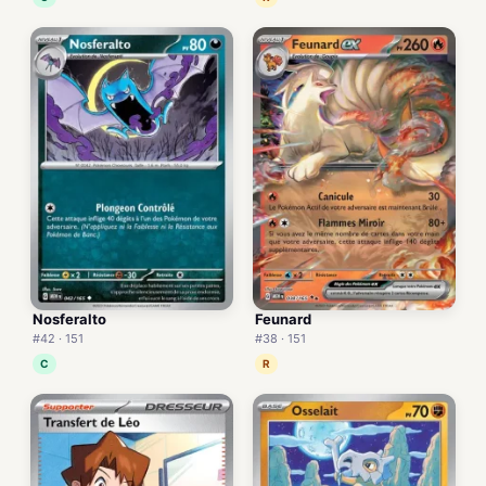
Nosferalto
Feunard
#42 · 151
#38 · 151
C
R