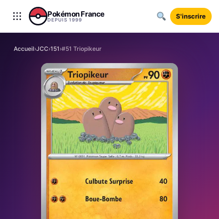
Aller au contenu
Pokémon France
S'inscrire
DEPUIS 1999
Accueil
›
JCC
›
151
›
#51 Triopikeur