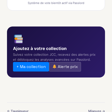
Système de vote bientôt actif via Passlord
Ajoutez à votre collection
Suivez votre collection JCC, recevez des alertes prix
et débloquez les analyses avancées sur Passlord.
+ Ma collection
Alerte prix
← Taupiqueur
Miaouss →