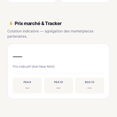
Prix marché & Tracker
Cotation indicative — agrégation des marketplaces
partenaires.
—
Prix indicatif (état Near Mint)
PSA 9
PSA 10
BGS 10
—
—
—