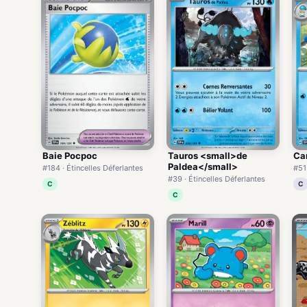
Baie Pocpoc
Tauros <small>de
Ca
Paldea</small>
#184 · Étincelles Déferlantes
#51 
#39 · Étincelles Déferlantes
C
C
C