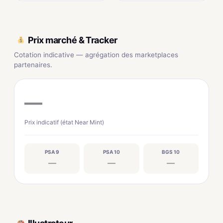
Prix marché & Tracker
Cotation indicative — agrégation des marketplaces
partenaires.
—
Prix indicatif (état Near Mint)
PSA 9
PSA 10
BGS 10
—
—
—