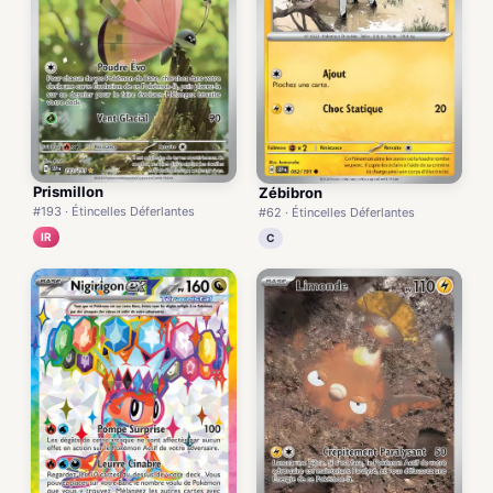
Prismillon
Zébibron
#193 · Étincelles Déferlantes
#62 · Étincelles Déferlantes
IR
C