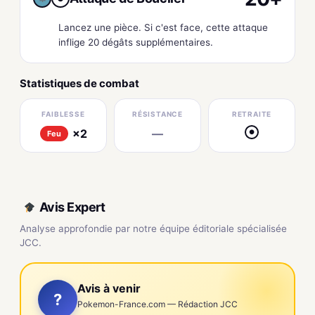
Lancez une pièce. Si c'est face, cette attaque
inflige 20 dégâts supplémentaires.
Statistiques de combat
FAIBLESSE
RÉSISTANCE
RETRAITE
×2
—
●
Feu
Avis Expert
Analyse approfondie par notre équipe éditoriale spécialisée
JCC.
Avis à venir
?
Pokemon-France.com — Rédaction JCC