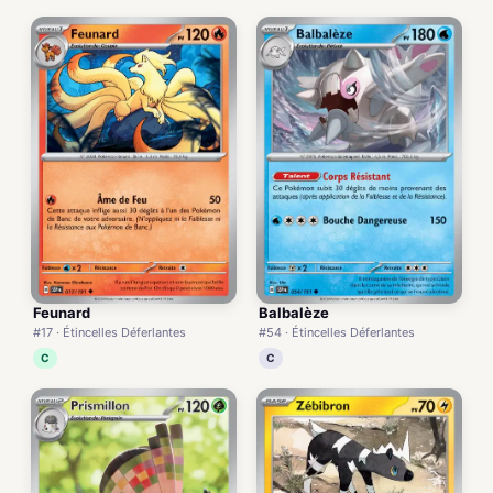
Feunard
Balbalèze
#17 · Étincelles Déferlantes
#54 · Étincelles Déferlantes
C
C