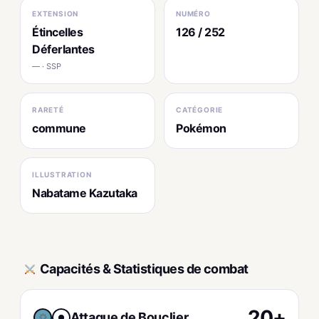
EXTENSION
NUMÉRO
Étincelles
126 / 252
Déferlantes
— · SSP
RARETÉ
CATÉGORIE
commune
Pokémon
ILLUSTRATION
Nabatame Kazutaka
Capacités & Statistiques de combat
20+
Attaque de Bouclier
●