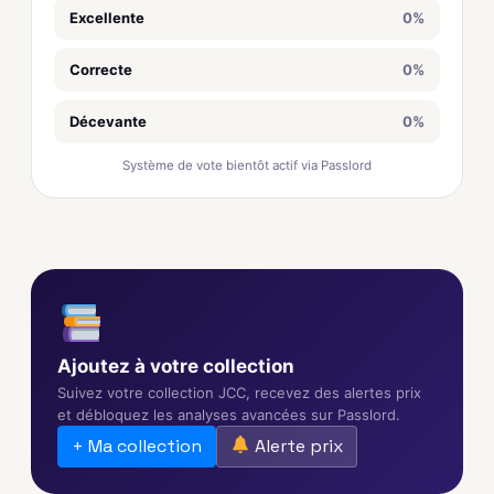
Excellente
0%
Correcte
0%
Décevante
0%
Système de vote bientôt actif via Passlord
Ajoutez à votre collection
Suivez votre collection JCC, recevez des alertes prix
et débloquez les analyses avancées sur Passlord.
+ Ma collection
Alerte prix