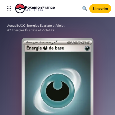
Aller au contenu
Pokémon France
S'inscrire
DEPUIS 1999
Accueil
›
JCC
›
Énergies Écarlate et Violet
›
#7 Énergies Écarlate et Violet #7