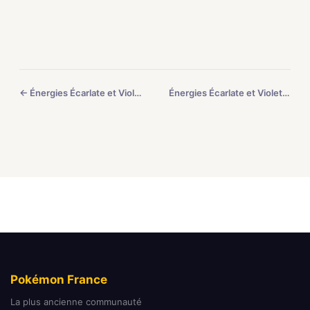
← Énergies Écarlate et Violet #6
Énergies Écarlate et Violet #8 →
Pokémon France
La plus ancienne communauté