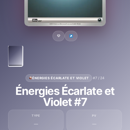
♡
·
#7 / 24
ÉNERGIES ÉCARLATE ET VIOLET
Énergies Écarlate et
Violet #7
TYPE
PV
—
—