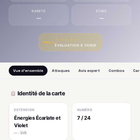
RARETÉ
ÉTAPE
—
—
★
★
★
★
★
—
/10
ÉVALUATION À VENIR
Vue d'ensemble
Attaques
Avis expert
Combos
Car
Identité de la carte
EXTENSION
NUMÉRO
Énergies Écarlate et
7 / 24
Violet
— · SVE