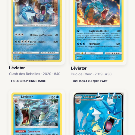
Léviator
Léviator
Clash des Rebelles · 2020 · #40
Duo de Choc · 2019 · #30
HOLOGRAPHIQUE RARE
HOLOGRAPHIQUE RARE