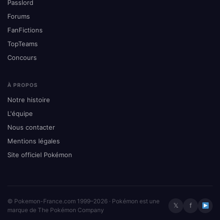
Passlord
Forums
FanFictions
TopTeams
Concours
À PROPOS
Notre histoire
L'équipe
Nous contacter
Mentions légales
Site officiel Pokémon
© Pokemon-France.com 1999–2026 · Pokémon est une
𝕏
f
marque de The Pokémon Company