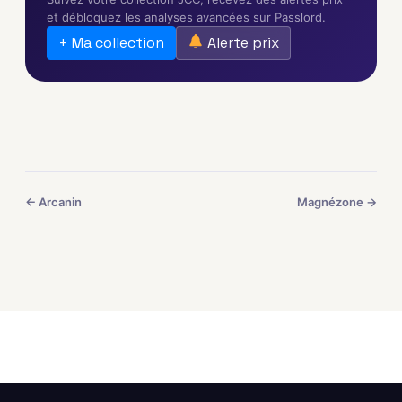
et débloquez les analyses avancées sur Passlord.
+ Ma collection
Alerte prix
← Arcanin
Magnézone →