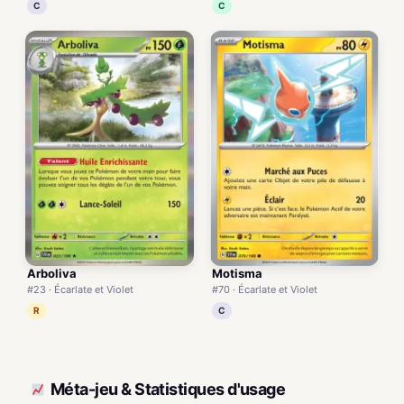
C
C
Arboliva
Motisma
#23 · Écarlate et Violet
#70 · Écarlate et Violet
R
C
Méta-jeu & Statistiques d'usage