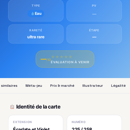
TYPE
PV
Eau
—
RARETÉ
ÉTAPE
ultra rare
—
★
★
★
★
★
—
/10
ÉVALUATION À VENIR
similaires
Méta-jeu
Prix & marché
Illustrateur
Légalité
Identité de la carte
EXTENSION
NUMÉRO
Écarlate et Violet
225 / 258