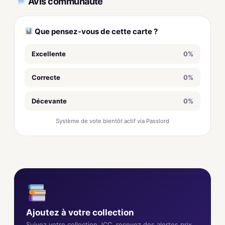
Avis communauté
Que pensez-vous de cette carte ?
Excellente
0%
Correcte
0%
Décevante
0%
Système de vote bientôt actif via Passlord
Ajoutez à votre collection
Suivez votre collection JCC, recevez des alertes prix