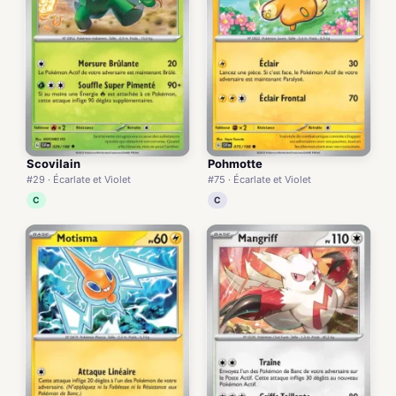
Scovilain
Pohmotte
#29 · Écarlate et Violet
#75 · Écarlate et Violet
C
C