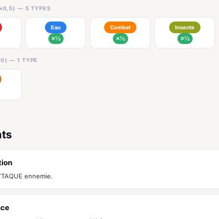
×0,5) — 5 TYPES
Eau
Combat
Insecte
×½
×½
×½
0) — 1 TYPE
nts
tion
ATTAQUE ennemie.
nce