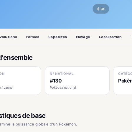
Cri
volutions
Formes
Capacités
Élevage
Localisation
d'ensemble
ON
N° NATIONAL
CATÉGO
#130
Pokém
 / Jaune
Pokédex national
stiques de base
ermine la puissance globale d'un Pokémon.