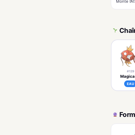
Monte l’A
Chaî
#129
Magica
EAU
Form