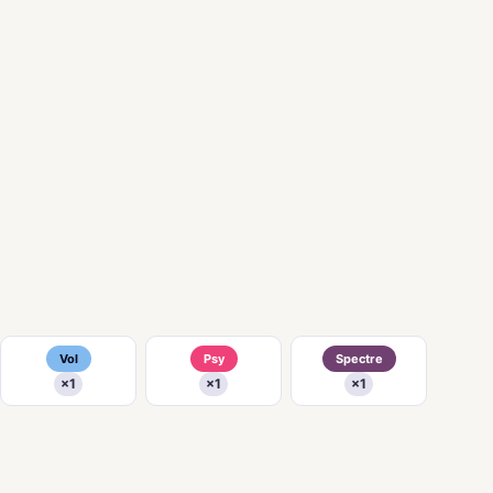
Vol
Psy
Spectre
×1
×1
×1