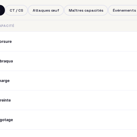
u
CT / CS
Attaques œuf
Maîtres capacités
Événements
APACITÉ
orsure
ibraqua
harge
reinte
igotage