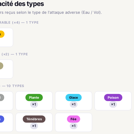
acité des types
rs reçus selon le type de l'attaque adverse (Eau / Vol).
ABLE (×4) — 1 TYPE
k
(×2) — 1 TYPE
) — 10 TYPES
l
Plante
Glace
Poison
×1
×1
×1
n
Ténèbres
Fée
×1
×1