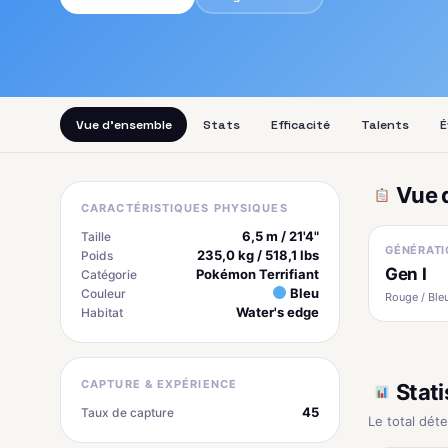
Vue d'ensemble
Stats
Efficacité
Talents
É
Vue 
CARACTÉRISTIQUES PHYSIQUES
6,5 m / 21'4"
Taille
GÉNÉRATI
235,0 kg / 518,1 lbs
Poids
Gen I
Pokémon Terrifiant
Catégorie
Bleu
Couleur
Rouge / Bleu
Water's edge
Habitat
CAPTURE & EXPÉRIENCE
Stati
45
Taux de capture
Le total dét