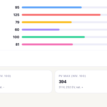
95
125
79
60
100
81
IV. 100)
PV MAX (NIV. 100)
394
t. -
31 IV, 252 EV, nat. +