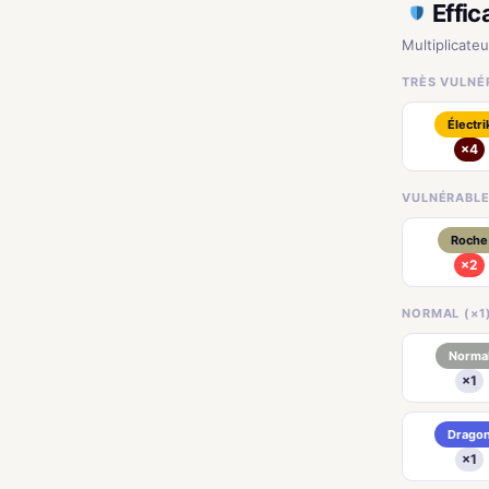
Effic
Multiplicateu
TRÈS VULNÉR
Électri
×4
VULNÉRABLE 
Roche
×2
NORMAL (×1
Norma
×1
Drago
×1