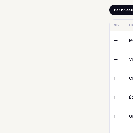
Par nivea
NIV.
C
—
M
—
V
1
C
1
Ét
1
G