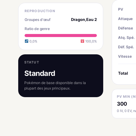
PV
REPRODUCTION
Attaque
Dragon,Eau 2
Groupes d'œuf
Défense
Ratio de genre
Atq. Spé.
0,0%
100,0%
Déf. Spé.
Vitesse
STATUT
Standard
Total
Pokémon de base disponible dans la
plupart des jeux principaux.
PV MIN (N
300
0 IV, 0 EV, na