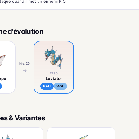
ttaque quand il met un ennemi K.O.
ne d'évolution
Niv. 20
→
#130
rpe
Leviator
EAU
VOL
es & Variantes