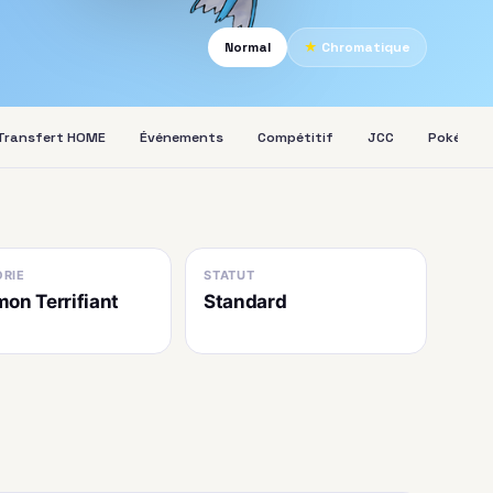
Normal
★
Chromatique
Transfert HOME
Événements
Compétitif
JCC
Pokédex
RIE
STATUT
on Terrifiant
Standard