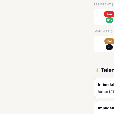
RÉSISTANT (
Feu
×½
IMMUNISÉ (×
Sol
×0
Tale
Intimida
Baisse l'
Impude