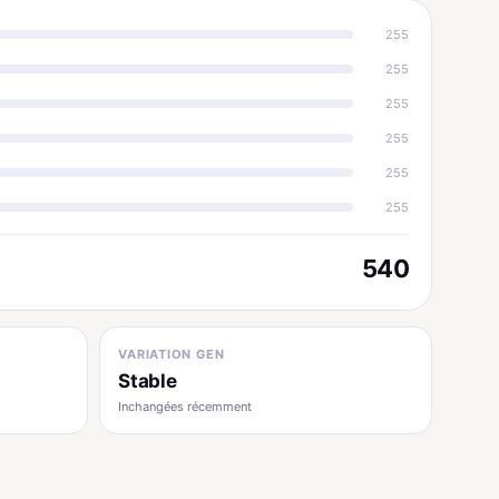
255
255
255
255
255
255
540
VARIATION GEN
Stable
Inchangées récemment