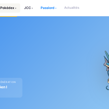
Actualités
Pokédex
JCC
Passlord
▾
▾
▾
GÉNÉRATION
Gen I