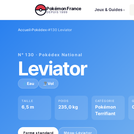
Aller au contenu
Pokémon France
Jeux & Guides
▾
DEPUIS 1999
Accueil
›
Pokédex
›
#130 Leviator
N° 130 · Pokédex National
Leviator
Eau
Vol
TAILLE
POIDS
CATÉGORIE
6,5 m
235,0 kg
Pokémon
Terrifiant
Forme standard
Méga-Léviator