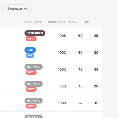
À l'évolution
TYPE · CAT.
PRÉCISION
POW.
PP
TÉNÈBRES
100%
60
25
PHYS
EAU
100%
60
20
SPÉ
NORMAL
100%
40
35
PHYS
NORMAL
85%
15
20
PHYS
NORMAL
100%
—
15
PHYS
NORMAL