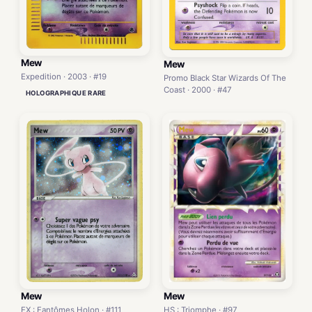
Mew
Mew
Expedition · 2003 · #19
Promo Black Star Wizards Of The
Coast · 2000 · #47
HOLOGRAPHIQUE RARE
Mew
Mew
HS : Triomphe · #97
EX : Fantômes Holon · #111