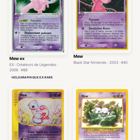
Mew
Mew ex
Black Star Nintendo · 2003 · #40
EX : Créateurs de Légendes ·
2006 · #88
HOLOGRAPHIQUE EX RARE