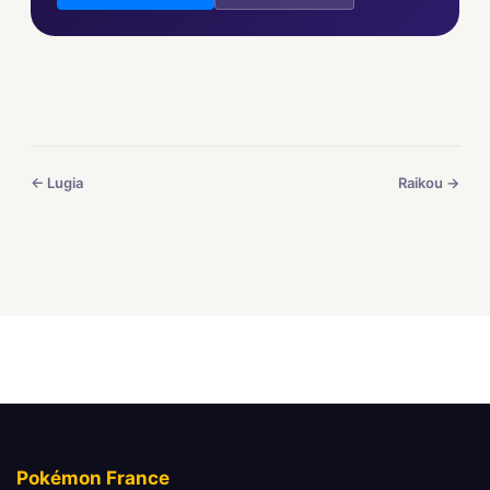
← Lugia
Raikou →
Pokémon France