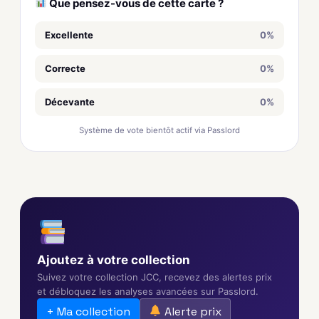
Que pensez-vous de cette carte ?
Excellente
0%
Correcte
0%
Décevante
0%
Système de vote bientôt actif via Passlord
Ajoutez à votre collection
Suivez votre collection JCC, recevez des alertes prix
et débloquez les analyses avancées sur Passlord.
+ Ma collection
Alerte prix