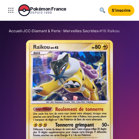
Aller au contenu
Pokémon France
S'inscrire
DEPUIS 1999
Accueil
›
JCC
›
Diamant & Perle : Merveilles Secrètes
›
#16 Raikou