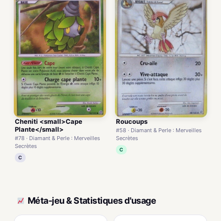
Cheniti <small>Cape
Roucoups
Plante</small>
#58 · Diamant & Perle : Merveilles
#78 · Diamant & Perle : Merveilles
Secrètes
Secrètes
C
C
Méta-jeu & Statistiques d'usage