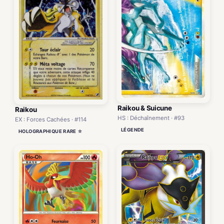
Raikou & Suicune
Raikou
HS : Déchaînement · #93
EX : Forces Cachées · #114
LÉGENDE
HOLOGRAPHIQUE RARE ☆