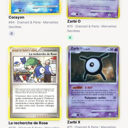
Corayon
Zarbi O
#84 · Diamant & Perle : Merveilles
#70 · Diamant & Perle : Merveilles
Secrètes
Secrètes
C
C
Zarbi X
La recherche de Rose
#71 · Diamant & Perle : Merveilles
#125 · Diamant & Perle : Merveilles