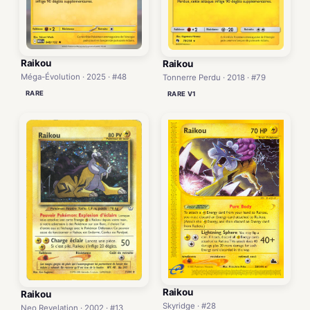
Raikou
Raikou
Méga-Évolution · 2025 · #48
Tonnerre Perdu · 2018 · #79
RARE
RARE V1
Raikou
Raikou
Skyridge · #28
Neo Revelation · 2002 · #13