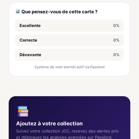
Que pensez-vous de cette carte ?
Excellente
0%
Correcte
0%
Décevante
0%
Système de vote bientôt actif via Passlord
Ajoutez à votre collection
Suivez votre collection JCC, recevez des alertes prix
et débloquez les analyses avancées sur Passlord.