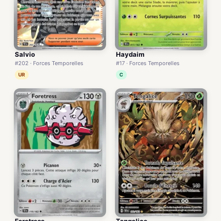
Salvio
Haydaim
#202 · Forces Temporelles
#17 · Forces Temporelles
UR
C
Foretress
Tengalice