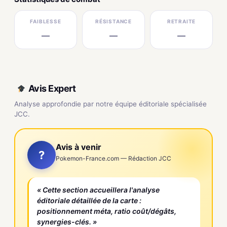
FAIBLESSE
RÉSISTANCE
RETRAITE
—
—
—
Avis Expert
Analyse approfondie par notre équipe éditoriale spécialisée
JCC.
Avis à venir
?
Pokemon-France.com — Rédaction JCC
« Cette section accueillera l'analyse
éditoriale détaillée de la carte :
positionnement méta, ratio coût/dégâts,
synergies-clés. »