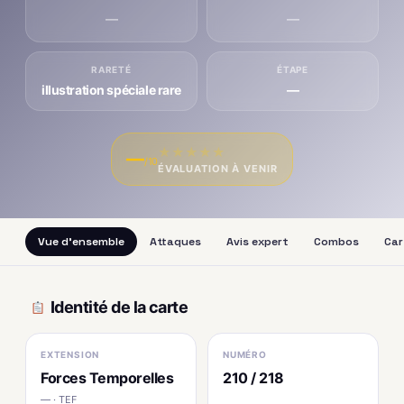
—
—
RARETÉ
ÉTAPE
illustration spéciale rare
—
★
★
★
★
★
—
/10
ÉVALUATION À VENIR
Vue d'ensemble
Attaques
Avis expert
Combos
Car
Identité de la carte
EXTENSION
NUMÉRO
Forces Temporelles
210 / 218
— · TEF