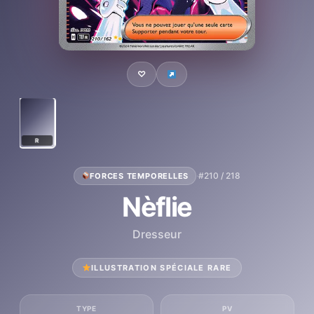
♡
R
·
#210 / 218
FORCES TEMPORELLES
Nèflie
Dresseur
ILLUSTRATION SPÉCIALE RARE
TYPE
PV