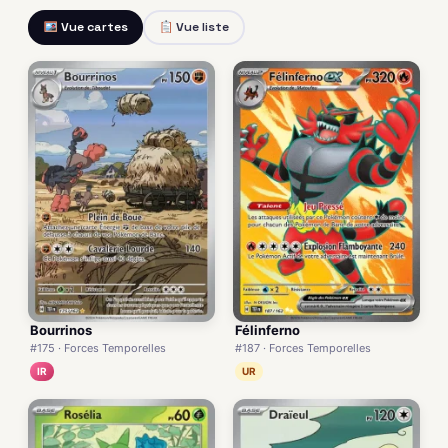
Vue cartes
Vue liste
Bourrinos
Félinferno
#175 · Forces Temporelles
#187 · Forces Temporelles
IR
UR