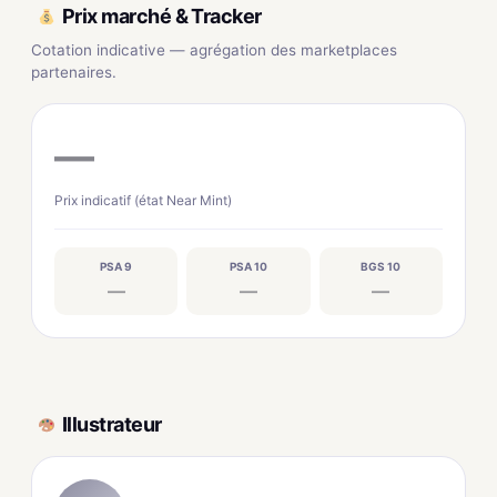
Prix marché & Tracker
Cotation indicative — agrégation des marketplaces
partenaires.
—
Prix indicatif (état Near Mint)
PSA 9
PSA 10
BGS 10
—
—
—
Illustrateur