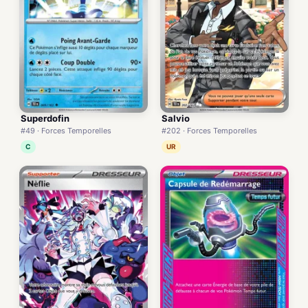
Superdofin
Salvio
#49 · Forces Temporelles
#202 · Forces Temporelles
C
UR