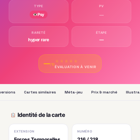
TYPE
PV
Psy
—
RARETÉ
ÉTAPE
hyper rare
—
★
★
★
★
★
—
/10
ÉVALUATION À VENIR
versions
Cartes similaires
Méta-jeu
Prix & marché
Illustr
Identité de la carte
EXTENSION
NUMÉRO
Forces Temporelles
216 / 218