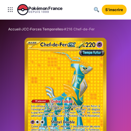
Aller au contenu
Pokémon France
S'inscrire
DEPUIS 1999
Accueil
›
JCC
›
Forces Temporelles
›
#216 Chef-de-Fer