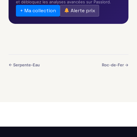
et débloquez les analyses avancées sur Passlord.
+ Ma collection
Alerte prix
← Serpente-Eau
Roc-de-Fer →