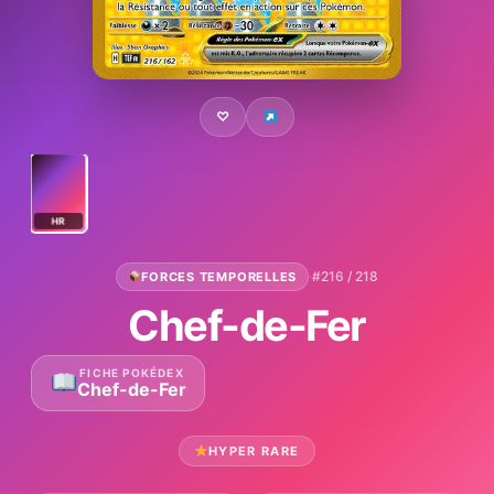
♡
HR
·
#216 / 218
FORCES TEMPORELLES
Chef-de-Fer
FICHE POKÉDEX
Chef-de-Fer
HYPER RARE