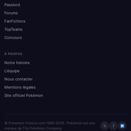
Passlord
Forums
FanFictions
TopTeams
Concours
À PROPOS
Notre histoire
L'équipe
Nous contacter
Mentions légales
Site officiel Pokémon
© Pokemon-France.com 1999–2026 · Pokémon est une
𝕏
f
marque de The Pokémon Company