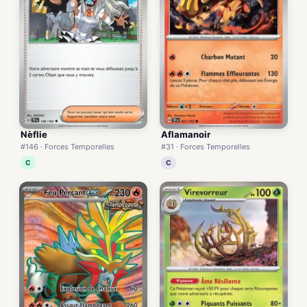
Nèflie
Aflamanoir
#146 · Forces Temporelles
#31 · Forces Temporelles
C
C