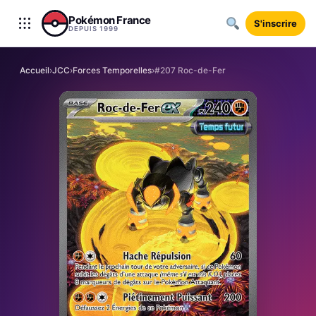
Aller au contenu
Pokémon France
S'inscrire
DEPUIS 1999
Accueil
›
JCC
›
Forces Temporelles
›
#207 Roc-de-Fer