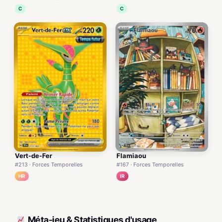
C
C
Vert-de-Fer
Flamiaou
#213 · Forces Temporelles
#167 · Forces Temporelles
HR
IR
Méta-jeu & Statistiques d'usage