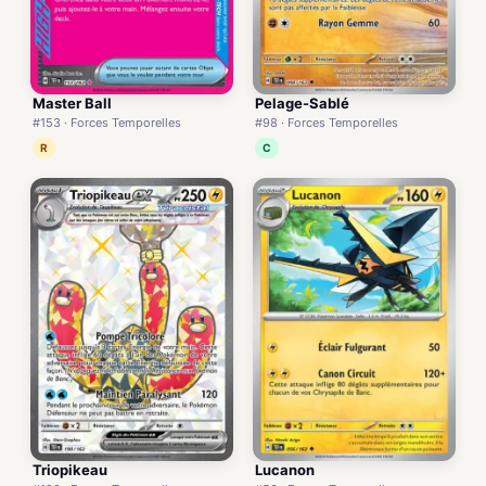
Master Ball
Pelage-Sablé
#153 · Forces Temporelles
#98 · Forces Temporelles
R
C
Triopikeau
Lucanon