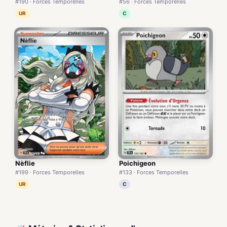
#190 · Forces Temporelles
#56 · Forces Temporelles
UR
C
Nèflie
Poichigeon
#199 · Forces Temporelles
#133 · Forces Temporelles
UR
C