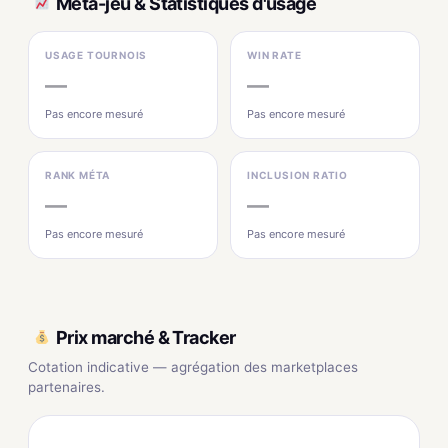
Méta-jeu & Statistiques d'usage
USAGE TOURNOIS
WIN RATE
—
—
Pas encore mesuré
Pas encore mesuré
RANK MÉTA
INCLUSION RATIO
—
—
Pas encore mesuré
Pas encore mesuré
Prix marché & Tracker
Cotation indicative — agrégation des marketplaces
partenaires.