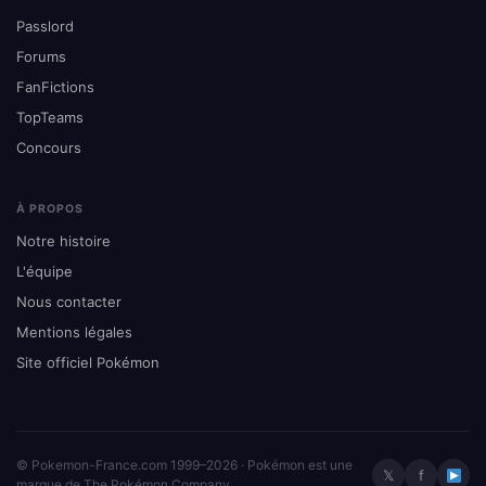
Passlord
Forums
FanFictions
TopTeams
Concours
À PROPOS
Notre histoire
L'équipe
Nous contacter
Mentions légales
Site officiel Pokémon
© Pokemon-France.com 1999–2026 · Pokémon est une
𝕏
f
marque de The Pokémon Company