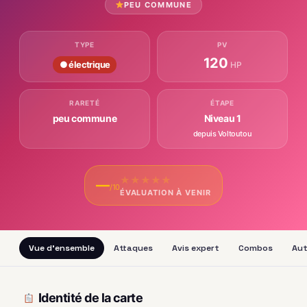
PEU COMMUNE
TYPE
PV
120
● électrique
HP
RARETÉ
ÉTAPE
peu commune
Niveau 1
depuis Voltoutou
★
★
★
★
★
—
/10
ÉVALUATION À VENIR
Vue d'ensemble
Attaques
Avis expert
Combos
Aut
Identité de la carte