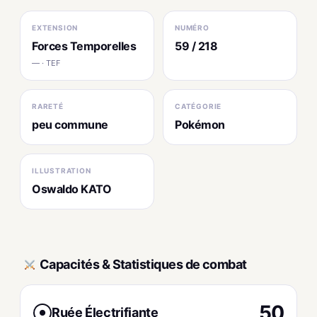
EXTENSION
NUMÉRO
Forces Temporelles
59 / 218
— · TEF
RARETÉ
CATÉGORIE
peu commune
Pokémon
ILLUSTRATION
Oswaldo KATO
Capacités & Statistiques de combat
50
Ruée Électrifiante
●