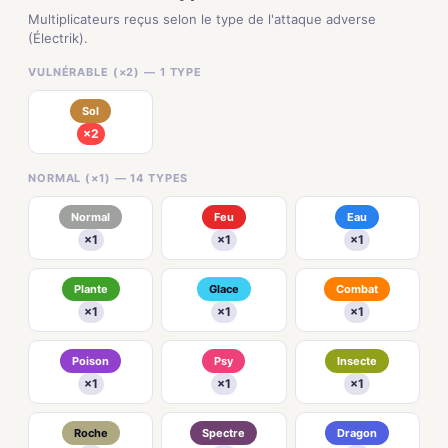
Multiplicateurs reçus selon le type de l'attaque adverse
(Électrik).
VULNÉRABLE (×2) — 1 TYPE
Sol
×2
NORMAL (×1) — 14 TYPES
Normal
Feu
Eau
×1
×1
×1
Plante
Glace
Combat
×1
×1
×1
Poison
Psy
Insecte
×1
×1
×1
Roche
Spectre
Dragon