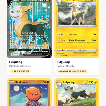
Fulgudog
Fulgudog
Clash des Rebelles
Épée et Bouclier
ULTRA RARE V1
HOLOGRAPHIQUE RARE