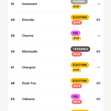
NORMAL
15
Hurlement
—
STAT
ÉLECTRIK
20
Étincelle
65
PHYS
FÉE
28
Charme
—
STAT
TÉNÈBRES
34
Mâchouille
80
PHYS
ÉLECTRIK
41
Chargeur
—
STAT
ÉLECTRIK
48
Éclair Fou
90
PHYS
FÉE
55
Câlinerie
90
PHYS