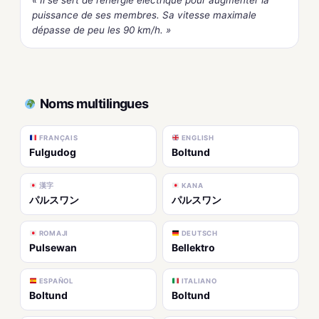
puissance de ses membres. Sa vitesse maximale
dépasse de peu les 90 km/h. »
Noms multilingues
FRANÇAIS
ENGLISH
Fulgudog
Boltund
漢字
KANA
パルスワン
パルスワン
ROMAJI
DEUTSCH
Pulsewan
Bellektro
ESPAÑOL
ITALIANO
Boltund
Boltund