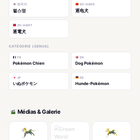
한국어
ZH-HANS
펄스멍
逐电犬
ZH-HANT
逐電犬
CATÉGORIE (GENUS)
FR
EN
Pokémon Chien
Dog Pokémon
JP
DE
いぬポケモン
Hunde-Pokémon
Médias & Galerie