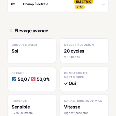
ÉLECTRIK
62
Champ Électrifié
—
STAT
Élevage avancé
GROUPES D'ŒUF
CYCLES ÉCLOSION
Sol
20 cycles
≈ 5 140 pas
SEXAGE
COMPATIBILITÉ
MÉTAMORPH
50,0 /
50,0%
✓ Oui
POKÉRUS
CARACTÉRISTIQUE MAX
Sensible
Vitesse
EV ×2 si infecté
Highest base stat