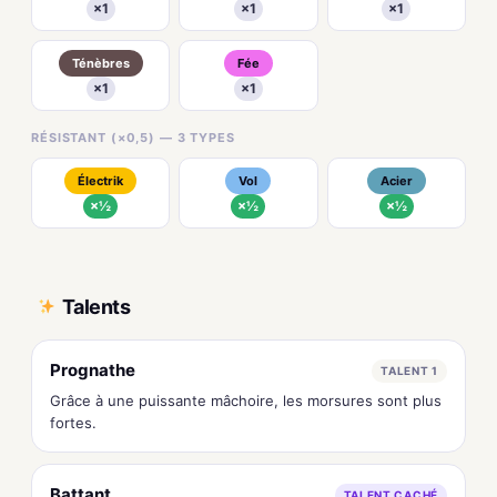
×1
×1
×1
Ténèbres
Fée
×1
×1
RÉSISTANT (×0,5) — 3 TYPES
Électrik
Vol
Acier
×½
×½
×½
Talents
Prognathe
TALENT 1
Grâce à une puissante mâchoire, les morsures sont plus
fortes.
Battant
TALENT CACHÉ