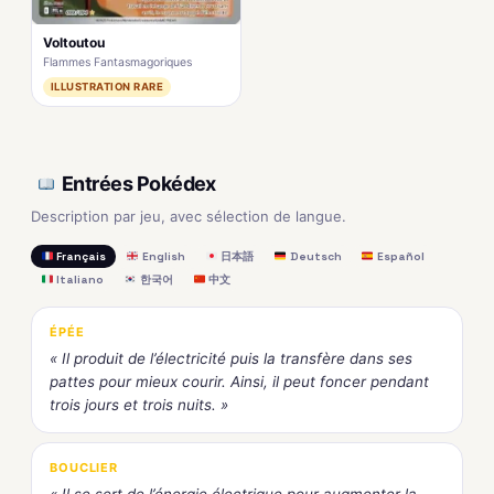
Voltoutou
Flammes Fantasmagoriques
ILLUSTRATION RARE
Entrées Pokédex
Description par jeu, avec sélection de langue.
Français
English
日本語
Deutsch
Español
Italiano
한국어
中文
ÉPÉE
« Il produit de l’électricité puis la transfère dans ses
pattes pour mieux courir. Ainsi, il peut foncer pendant
trois jours et trois nuits. »
BOUCLIER
« Il se sert de l’énergie électrique pour augmenter la