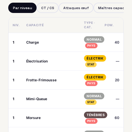
Par niveau
CT / CS
Attaques œuf
Maîtres capacités
TYPE ·
NIV.
CAPACITÉ
POW.
CAT.
NORMAL
1
Charge
40
PHYS
ÉLECTRIK
1
Électrisation
—
STAT
ÉLECTRIK
1
Frotte-Frimousse
20
PHYS
NORMAL
1
Mimi-Queue
—
STAT
TÉNÈBRES
1
Morsure
60
PHYS