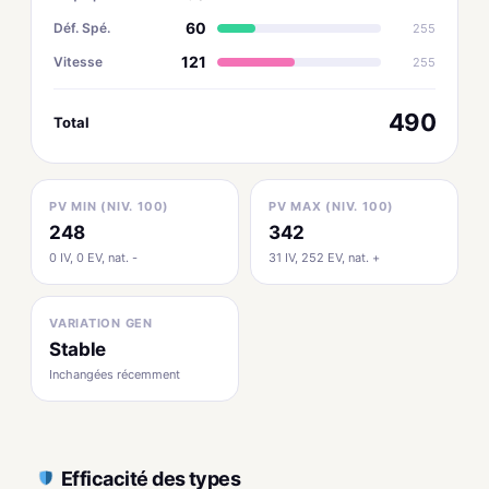
60
Déf. Spé.
255
121
Vitesse
255
490
Total
PV MIN (NIV. 100)
PV MAX (NIV. 100)
248
342
0 IV, 0 EV, nat. -
31 IV, 252 EV, nat. +
VARIATION GEN
Stable
Inchangées récemment
Efficacité des types