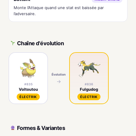
Monte l’Attaque quand une stat est baissée par
l’adversaire.
Chaîne d'évolution
Évolution
→
#835
#836
Voltoutou
Fulgudog
ÉLECTRIK
ÉLECTRIK
Formes & Variantes