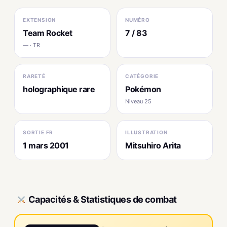
EXTENSION
NUMÉRO
Team Rocket
7 / 83
— · TR
RARETÉ
CATÉGORIE
holographique rare
Pokémon
Niveau 25
SORTIE FR
ILLUSTRATION
1 mars 2001
Mitsuhiro Arita
Capacités & Statistiques de combat