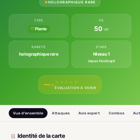
HOLOGRAPHIQUE RARE
TYPE
PV
50
Plante
HP
RARETÉ
ÉTAPE
holographique rare
Niveau 1
depuis Nosferapti
★
★
★
★
★
—
/10
ÉVALUATION À VENIR
Vue d'ensemble
Attaques
Avis expert
Combos
Aut
Identité de la carte