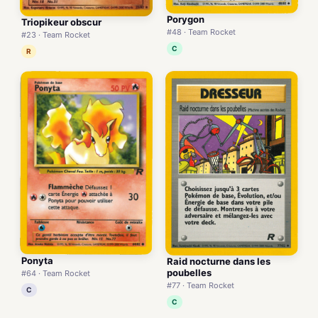
Porygon
Triopikeur obscur
#48 · Team Rocket
#23 · Team Rocket
C
R
Ponyta
Raid nocturne dans les
poubelles
#64 · Team Rocket
#77 · Team Rocket
C
C