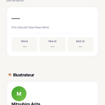
partenaires.
—
Prix indicatif (état Near Mint)
PSA 9
PSA 10
BGS 10
—
—
—
Illustrateur
M
Mitsuhiro Arita