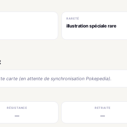
RARETÉ
6
illustration spéciale rare
t
te carte (en attente de synchronisation Pokepedia).
RÉSISTANCE
RETRAITE
—
—