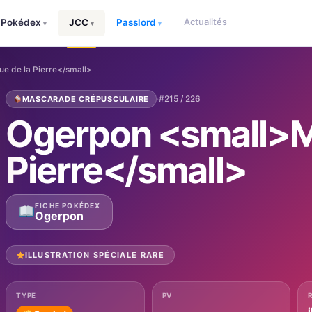
Actualités
Pokédex
JCC
Passlord
▾
▾
▾
e de la Pierre</small>
·
#215 / 226
MASCARADE CRÉPUSCULAIRE
Ogerpon <small>M
Pierre</small>
FICHE POKÉDEX
Ogerpon
ILLUSTRATION SPÉCIALE RARE
TYPE
PV
i