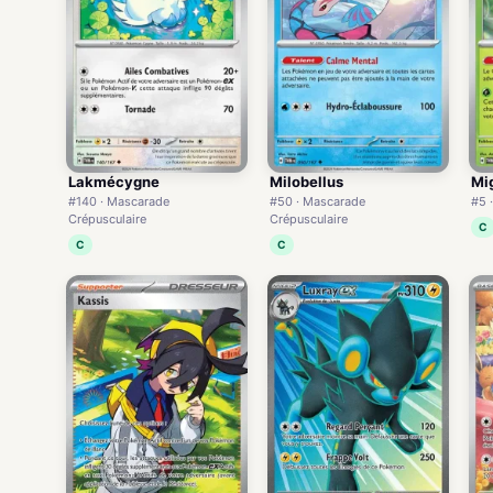
Lakmécygne
Milobellus
Mi
#140 · Mascarade
#50 · Mascarade
#5 
Crépusculaire
Crépusculaire
C
C
C