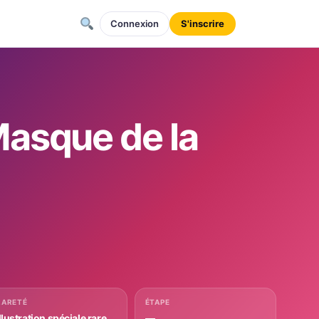
Connexion
S'inscrire
asque de la
RARETÉ
ÉTAPE
llustration spéciale rare
—