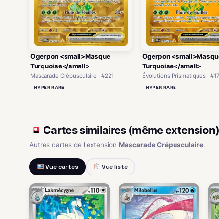
Ogerpon <small>Masque
Ogerpon <small>Masqu
Turquoise</small>
Turquoise</small>
Mascarade Crépusculaire · #221
Évolutions Prismatiques · #1
HYPER RARE
HYPER RARE
Cartes similaires (même extension
Autres cartes de l'extension
Mascarade Crépusculaire
.
Vue cartes
Vue liste