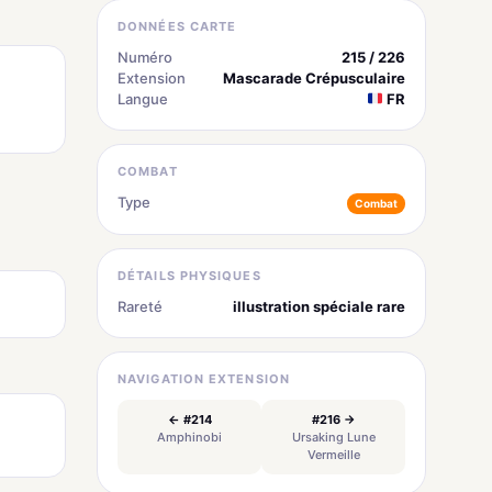
DONNÉES CARTE
Numéro
215 / 226
Extension
Mascarade Crépusculaire
Langue
FR
COMBAT
Type
Combat
DÉTAILS PHYSIQUES
Rareté
illustration spéciale rare
NAVIGATION EXTENSION
← #214
#216 →
Amphinobi
Ursaking Lune
Vermeille