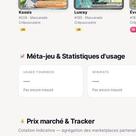
Kassis
Luxray
Évo
#206 · Mascarade
#195 · Mascarade
#18
Crépusculaire
Crépusculaire
Cré
UR
UR
IR
Méta-jeu & Statistiques d'usage
USAGE TOURNOIS
WIN RATE
—
—
Pas encore mesuré
Pas encore mesuré
Prix marché & Tracker
Cotation indicative — agrégation des marketplaces partenai