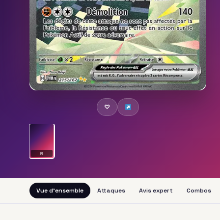
♡
R
Vue d'ensemble
Attaques
Avis expert
Combos