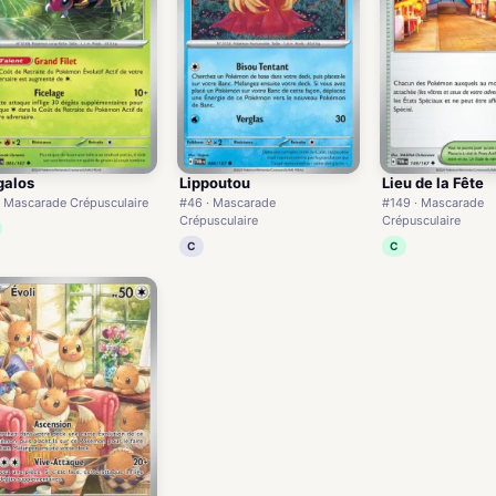
galos
Lippoutou
Lieu de la Fête
· Mascarade Crépusculaire
#46 · Mascarade
#149 · Mascarade
Crépusculaire
Crépusculaire
C
C