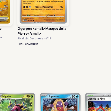
e
Ogerpon <small>Masque de la
Pierre</small>
77
Rivalités Destinées · #111
PEU COMMUNE
)