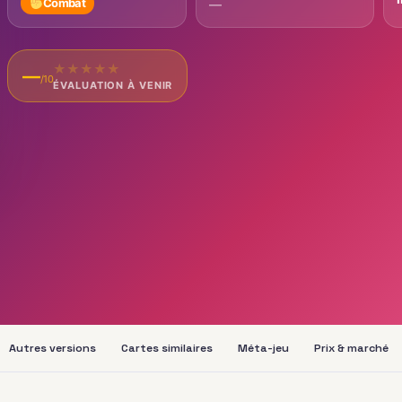
Combat
—
★
★
★
★
★
—
/10
ÉVALUATION À VENIR
Autres versions
Cartes similaires
Méta-jeu
Prix & marché