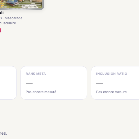
li
8 · Mascarade
pusculaire
RANK MÉTA
INCLUSION RATIO
—
—
Pas encore mesuré
Pas encore mesuré
res.