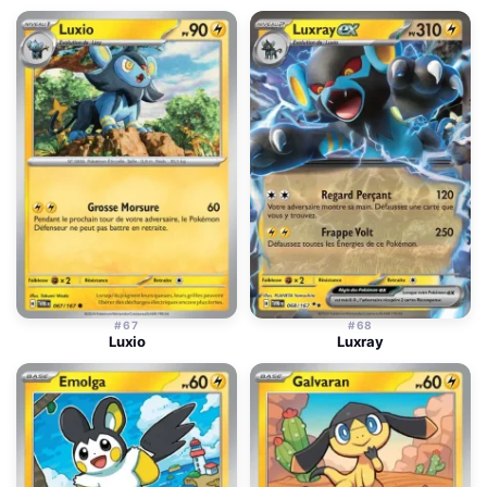
#67
#68
Luxio
Luxray