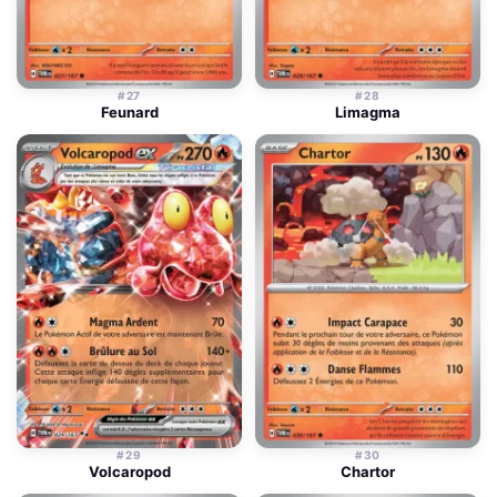
#27
#28
Feunard
Limagma
#29
#30
Volcaropod
Chartor