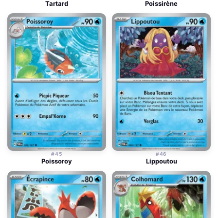
Tartard
Poissirène
#45
#46
Poissoroy
Lippoutou