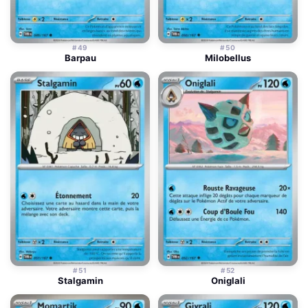
#49
#50
Barpau
Milobellus
#51
#52
Stalgamin
Oniglali