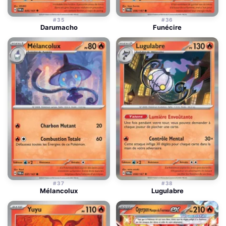
#35
#36
Darumacho
Funécire
#37
#38
Mélancolux
Lugulabre