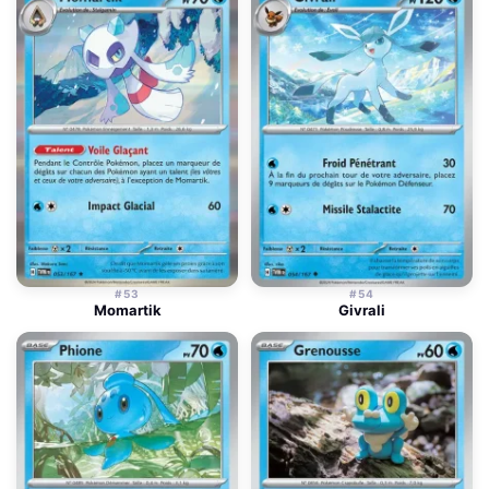
#53
#54
Momartik
Givrali