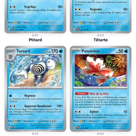
#41
#42
Ptitard
Têtarte
#43
#44