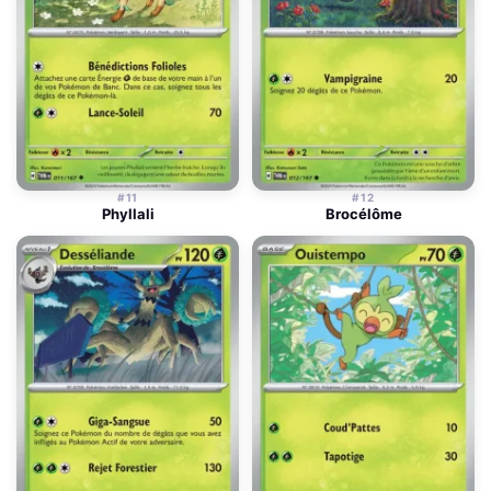
#11
#12
Phyllali
Brocélôme