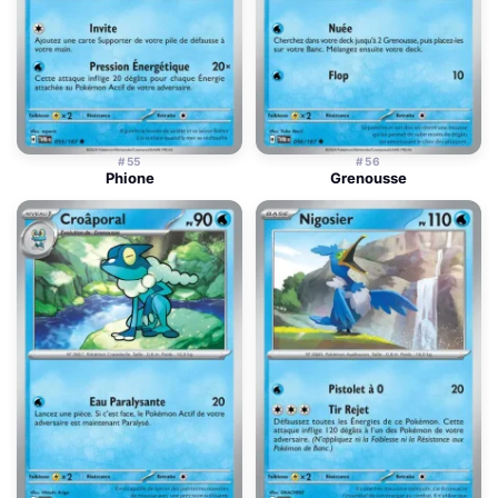
#55
#56
Phione
Grenousse