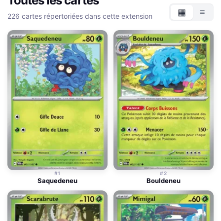
Toutes les cartes
▦
≡
226 cartes répertoriées dans cette extension
Grille
List
#1
#2
Saquedeneu
Bouldeneu