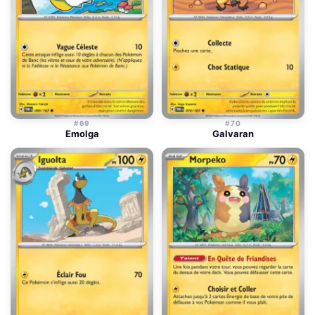
#69
#70
Emolga
Galvaran