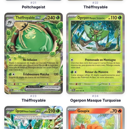
#21
#22
Poltchageist
Théffroyable
#23
#24
Théffroyable
Ogerpon Masque Turquoise