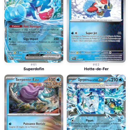
#61
#62
Superdofin
Hotte-de-Fer