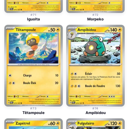
#71
#72
Iguolta
Morpeko
#73
#74
Têtampoule
Ampibidou