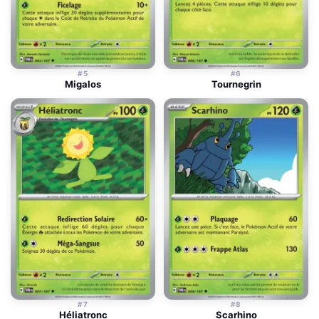
#5
#6
Migalos
Tournegrin
#7
#8
Héliatronc
Scarhino