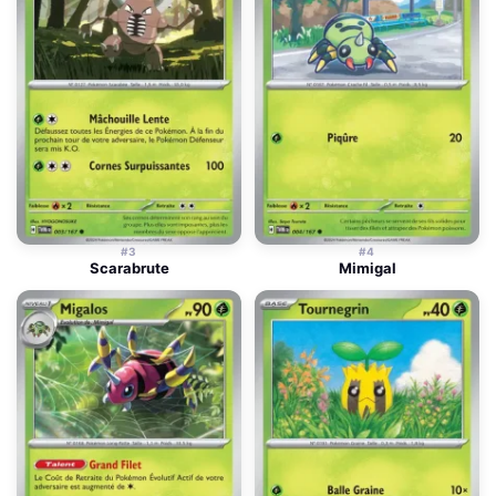
#3
#4
Scarabrute
Mimigal