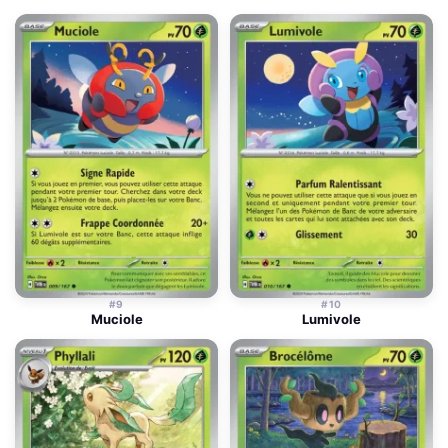
#9
#10
Muciole
Lumivole