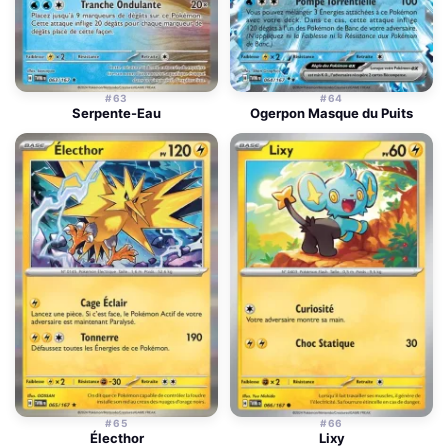
#63
#64
Serpente-Eau
Ogerpon Masque du Puits
#65
#66
Électhor
Lixy