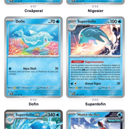
#57
#58
Croâporal
Nigosier
#59
#60
Dofin
Superdofin