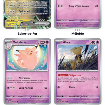
#77
#78
Épine-de-Fer
Mélofée