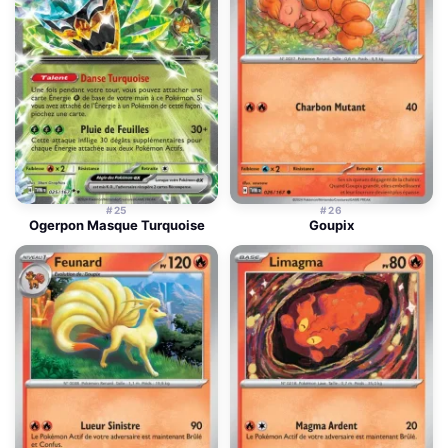
#25
#26
Ogerpon Masque Turquoise
Goupix