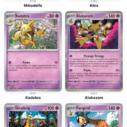
#79
#80
Mélodelfe
Abra
#81
#82
Kadabra
Alakazam