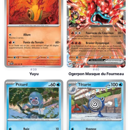
#39
#40
Yuyu
Ogerpon Masque du Fourneau