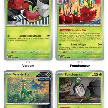
#17
#18
Verpom
Pomdramour