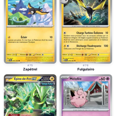
#75
#76
Zapétrel
Fulgulairo