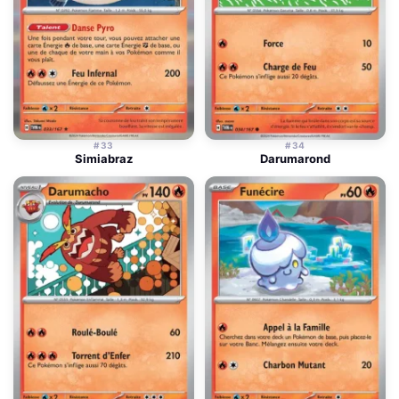
#33
#34
Simiabraz
Darumarond