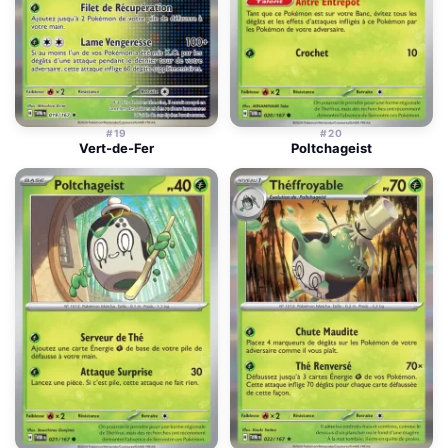
#19
#20
Vert-de-Fer
Poltchageist