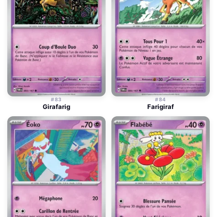
#83
#84
Girafarig
Farigiraf