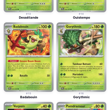
#13
#14
Desséliande
Ouistempo
#15
#16
Badabouin
Gorythmic