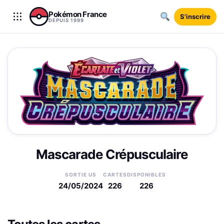
Aller au contenu
Pokémon France
S'inscrire
DEPUIS 1999
Mascarade Crépusculaire
SORTIE US
CARTES
DISPONIBLES
24/05/2024
226
226