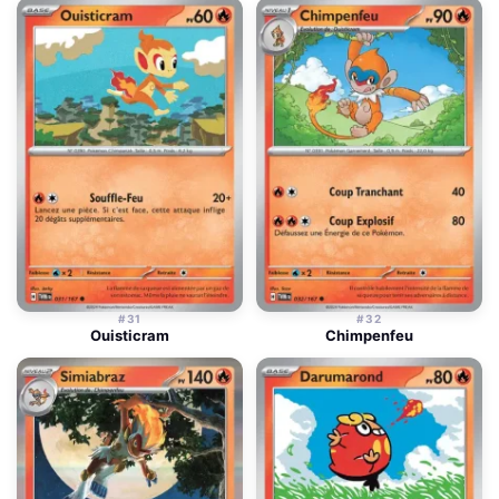
#31
#32
Ouisticram
Chimpenfeu