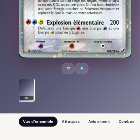
♡
RH
Vue d'ensemble
Attaques
Avis expert
Combos