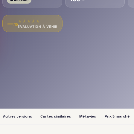
★
★
★
★
★
—
/10
ÉVALUATION À VENIR
Autres versions
Cartes similaires
Méta-jeu
Prix & marché