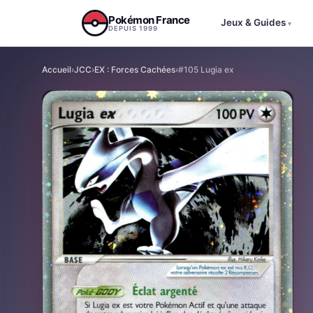
Aller au contenu
Pokémon France
Jeux & Guides
▾
DEPUIS 1999
Accueil
›
JCC
›
EX : Forces Cachées
›
#105 Lugia ex