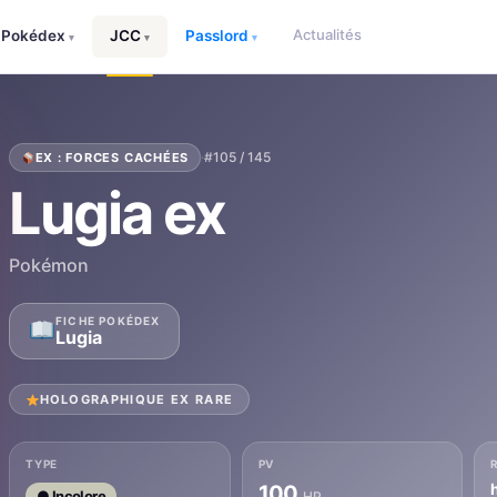
Actualités
Pokédex
JCC
Passlord
▾
▾
▾
·
#105 / 145
EX : FORCES CACHÉES
Lugia ex
Pokémon
FICHE POKÉDEX
Lugia
HOLOGRAPHIQUE EX RARE
TYPE
PV
100
● Incolore
HP