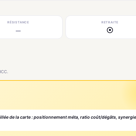
RÉSISTANCE
RETRAITE
—
●
 JCC.
aillée de la carte : positionnement méta, ratio coût/dégâts, synergi