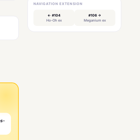
NAVIGATION EXTENSION
← #104
#106 →
Ho-Oh ex
Meganium ex
es-