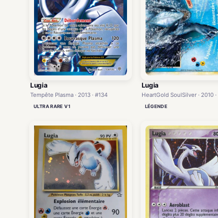
Lugia
Lugia
Tempête Plasma · 2013 · #134
HeartGold SoulSilver · 2010 ·
ULTRA RARE V1
LÉGENDE