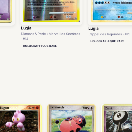
Lugia
Lugia
Diamant & Perle : Merveilles Secrètes
L’appel des légendes · #15
· #14
HOLOGRAPHIQUE RARE
HOLOGRAPHIQUE RARE
)