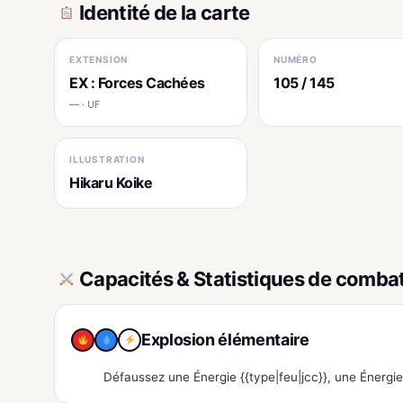
Identité de la carte
EXTENSION
NUMÉRO
EX : Forces Cachées
105 / 145
— · UF
ILLUSTRATION
Hikaru Koike
Capacités & Statistiques de comba
Explosion élémentaire
Défaussez une Énergie {{type|feu|jcc}}, une Énergie 