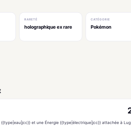
RARETÉ
CATÉGORIE
holographique ex rare
Pokémon
t
{{type|eau|jcc}} et une Énergie {{type|électrique|jcc}} attachée à Lug