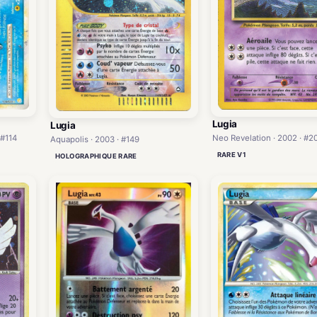
Lugia
Lugia
Neo Revelation · 2002 · #2
 #114
Aquapolis · 2003 · #149
RARE V1
HOLOGRAPHIQUE RARE