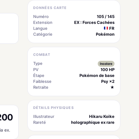
DONNÉES CARTE
Numéro
105 / 145
Extension
EX : Forces Cachées
Langue
FR
Catégorie
Pokémon
COMBAT
Type
Incolore
PV
100 HP
Étape
Pokémon de base
Faiblesse
Psy ×2
Retraite
★
DÉTAILS PHYSIQUES
200
Illustrateur
Hikaru Koike
Rareté
holographique ex rare
ia ex.