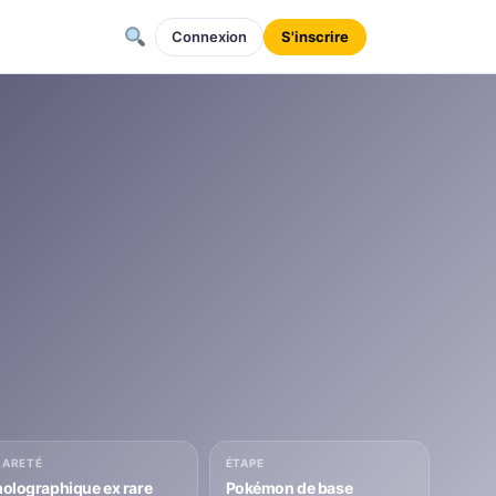
Connexion
S'inscrire
RARETÉ
ÉTAPE
holographique ex rare
Pokémon de base