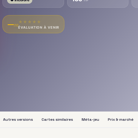
★
★
★
★
★
—
/10
ÉVALUATION À VENIR
Autres versions
Cartes similaires
Méta-jeu
Prix & marché