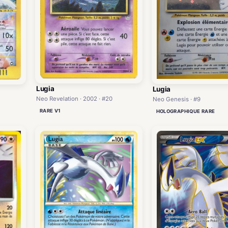
Lugia
Lugia
Neo Revelation · 2002 · #20
Neo Genesis · #9
RARE V1
HOLOGRAPHIQUE RARE