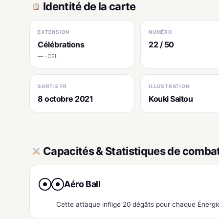
Identité de la carte
EXTENSION
NUMÉRO
Célébrations
22 / 50
— · CEL
SORTIE FR
ILLUSTRATION
8 octobre 2021
Kouki Saitou
Capacités & Statistiques de comba
Aéro Ball
●
●
Cette attaque inflige 20 dégâts pour chaque Énerg