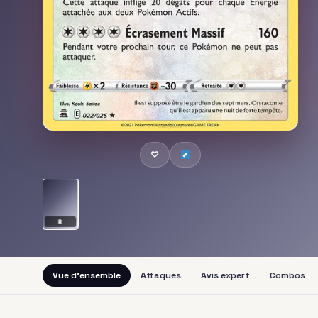
♡
R
Vue d'ensemble
Attaques
Avis expert
Combos