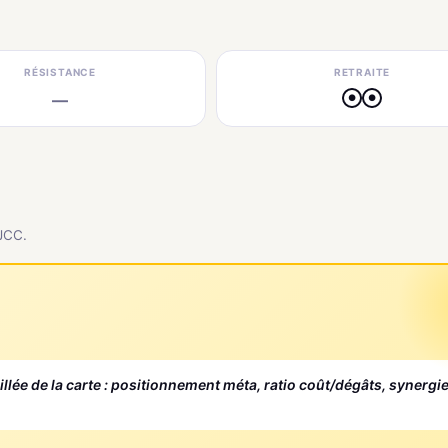
RÉSISTANCE
RETRAITE
—
●
●
 JCC.
aillée de la carte : positionnement méta, ratio coût/dégâts, synergi