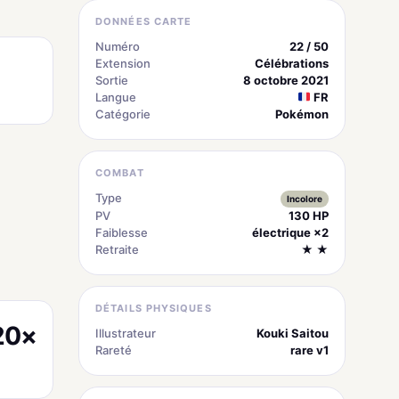
DONNÉES CARTE
Numéro
22 / 50
Extension
Célébrations
Sortie
8 octobre 2021
Langue
FR
Catégorie
Pokémon
COMBAT
Type
Incolore
PV
130 HP
Faiblesse
électrique ×2
Retraite
★ ★
DÉTAILS PHYSIQUES
20×
Illustrateur
Kouki Saitou
Rareté
rare v1