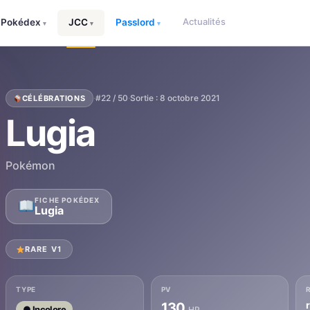
Actualités
Pokédex
JCC
Passlord
▾
▾
▾
·
#22 / 50
·
Sortie : 8 octobre 2021
CÉLÉBRATIONS
Lugia
Pokémon
FICHE POKÉDEX
Lugia
RARE V1
TYPE
PV
130
● Incolore
HP