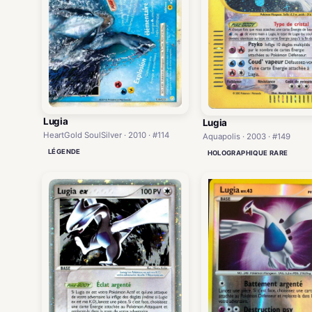
Lugia
Lugia
HeartGold SoulSilver · 2010 · #114
Aquapolis · 2003 · #149
LÉGENDE
HOLOGRAPHIQUE RARE