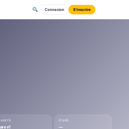
Connexion
S'inscrire
RARETÉ
ÉTAPE
rare v1
—