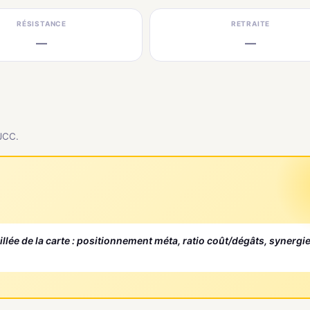
RÉSISTANCE
RETRAITE
—
—
 JCC.
aillée de la carte : positionnement méta, ratio coût/dégâts, synergi