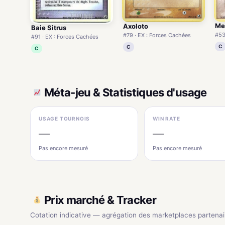
Me
Axoloto
Baie Sitrus
#53
#79 · EX : Forces Cachées
#91 · EX : Forces Cachées
C
C
C
Méta-jeu & Statistiques d'usage
USAGE TOURNOIS
WIN RATE
—
—
Pas encore mesuré
Pas encore mesuré
Prix marché & Tracker
Cotation indicative — agrégation des marketplaces partenai