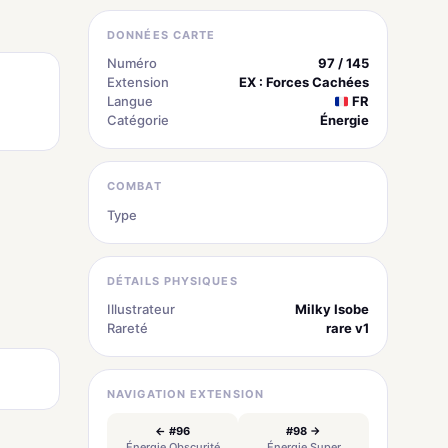
DONNÉES CARTE
Numéro
97 / 145
Extension
EX : Forces Cachées
Langue
FR
Catégorie
Énergie
COMBAT
Type
Métal
DÉTAILS PHYSIQUES
Illustrateur
Milky Isobe
Rareté
rare v1
NAVIGATION EXTENSION
← #96
#98 →
Énergie Obscurité
Énergie Super