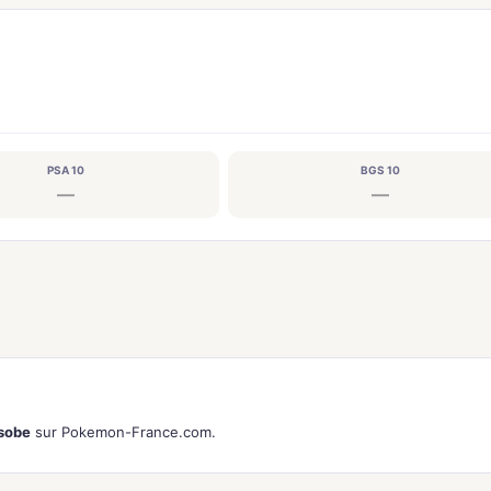
PSA 10
BGS 10
—
—
Isobe
sur Pokemon-France.com.