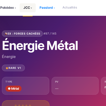
Actualités
Pokédex
JCC
Passlord
▾
▾
▾
·
#97 / 145
EX : FORCES CACHÉES
Énergie Métal
Énergie
RARE V1
TYPE
PV
—
● Métal
★
★
★
★
★