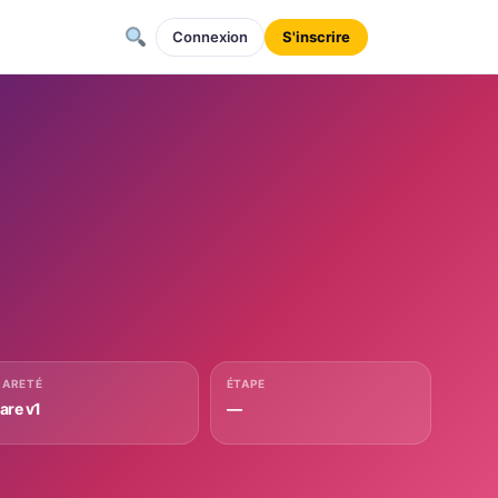
Connexion
S'inscrire
RARETÉ
ÉTAPE
rare v1
—