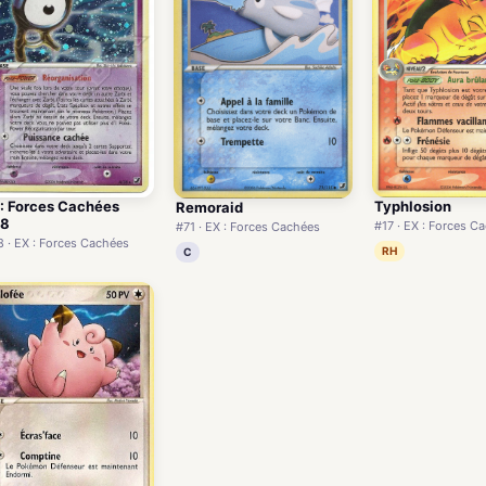
Typhlosion
 : Forces Cachées
Remoraid
18
#17 · EX : Forces C
#71 · EX : Forces Cachées
8 · EX : Forces Cachées
RH
C