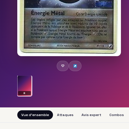
♡
R
Vue d'ensemble
Attaques
Avis expert
Combos