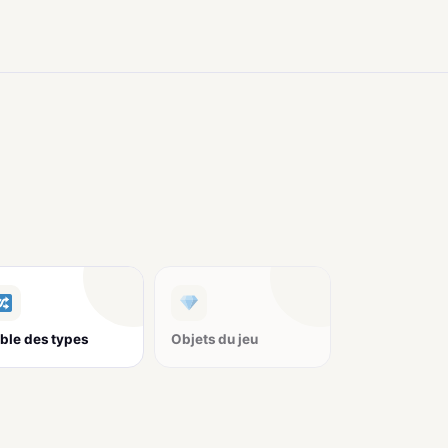
ble des types
Objets du jeu