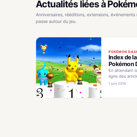
Actualités liées à Poké
Anniversaires, rééditions, extensions, événements 
passe autour du jeu.
POKÉMON DAS
Index de l
Pokémon 
En attendant l
ligne des articl
section "Poké
1 juin 2016
vous trouverez
dessous le lien
redirige vers l
articles. Infor
Consulter la 