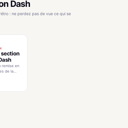
mon Dash
rétro : ne perdez pas de vue ce qui se
H
a section
Dash
a remise en
es de la
mon Dash",
 ci-
 qui
es anciens
mations
page…