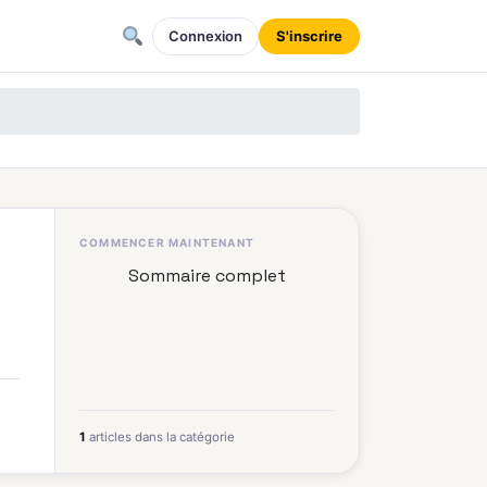
Connexion
S'inscrire
COMMENCER MAINTENANT
Sommaire complet
1
articles dans la catégorie