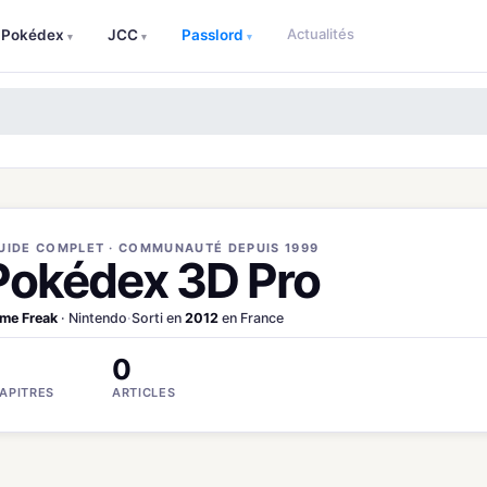
Actualités
Pokédex
JCC
Passlord
▾
▾
▾
UIDE COMPLET · COMMUNAUTÉ DEPUIS 1999
Pokédex 3D Pro
me Freak
· Nintendo
·
Sorti en
2012
en France
0
APITRES
ARTICLES