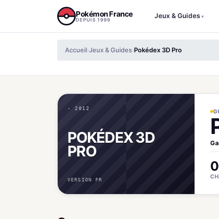
Aller au contenu
Pokémon France
Jeux & Guides
▾
DEPUIS 1999
Accueil
Jeux & Guides
Pokédex 3D Pro
›
›
· 2012
G
POKÉDEX 3D
Ga
PRO
0
CH
VERSION FR