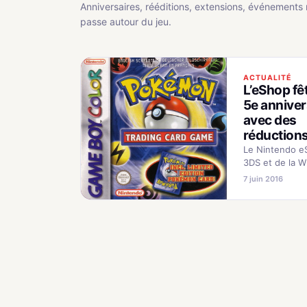
Anniversaires, rééditions, extensions, événements 
passe autour du jeu.
ACTUALITÉ
L’eShop fê
5e anniver
avec des
réductions
Le Nintendo e
3DS et de la Wi
cette année s
7 juin 2016
cinquième anni
ce que Nintend
en instaurant 
de soldes…