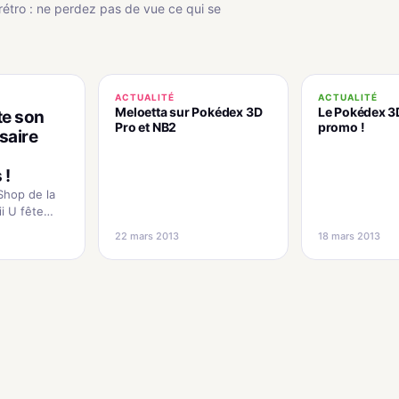
rétro : ne perdez pas de vue ce qui se
ACTUALITÉ
ACTUALITÉ
Meloetta sur Pokédex 3D
Le Pokédex 3
te son
Pro et NB2
promo !
saire
 !
Shop de la
i U fête
on
22 mars 2013
18 mars 2013
versaire,
o va fêter
une période