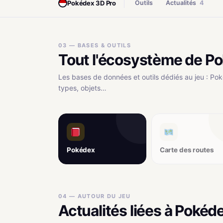
Pokédex 3D Pro
Outils
Actualités
4
03 — BASES & OUTILS
Tout l'écosystème de P
Les bases de données et outils dédiés au jeu : Pok
types, objets…
Pokédex
Carte des routes
04 — AUTOUR DU JEU
Actualités liées à Pokéd