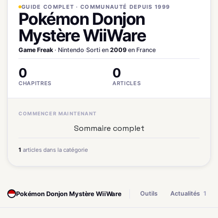
GUIDE COMPLET · COMMUNAUTÉ DEPUIS 1999
Pokémon Donjon
Mystère WiiWare
Game Freak
· Nintendo
·
Sorti en
2009
en France
0
0
CHAPITRES
ARTICLES
COMMENCER MAINTENANT
Sommaire complet
1
articles dans la catégorie
Pokémon Donjon Mystère WiiWare
Outils
Actualités
1