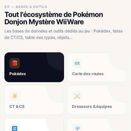
03 — BASES & OUTILS
Tout l'écosystème de Pokémon
Donjon Mystère WiiWare
Les bases de données et outils dédiés au jeu : Pokédex, listes
de CT/CS, table des types, objets…
Pokédex
Carte des routes
CT & CS
Dresseurs & équipes