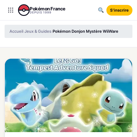
Aller au contenu
Pokémon France
S'inscrire
DEPUIS 1999
Accueil
Jeux & Guides
Pokémon Donjon Mystère WiiWare
›
›