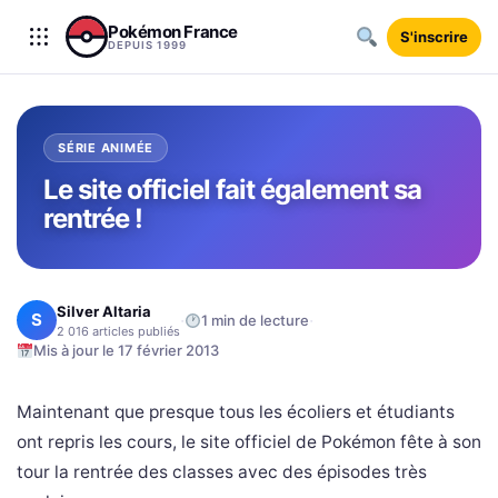
Aller au contenu
Pokémon France
S'inscrire
DEPUIS 1999
SÉRIE ANIMÉE
Le site officiel fait également sa
rentrée !
Silver Altaria
S
·
·
1 min de lecture
2 016 articles publiés
Mis à jour le 17 février 2013
Maintenant que presque tous les écoliers et étudiants
ont repris les cours, le site officiel de Pokémon fête à son
tour la rentrée des classes avec des épisodes très